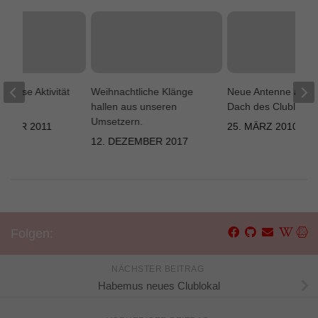
r Plose Aktivität
Weihnachtliche Klänge
Neue Antenne auf 
hallen aus unseren
Dach des Clublokal
Umsetzern.
EMBER 2011
25. MÄRZ 2010
12. DEZEMBER 2017
Folgen:
NÄCHSTER BEITRAG
Habemus neues Clublokal