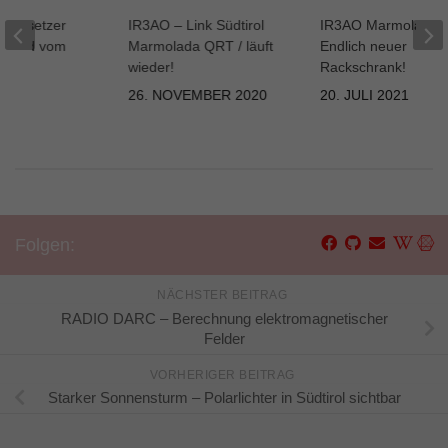
 Umsetzer
IR3AO – Link Südtirol
IR3AO Marmolada 
a und vom
Marmolada QRT / läuft
Endlich neuer
rn
wieder!
Rackschrank!
2013
26. NOVEMBER 2020
20. JULI 2021
Folgen:
NÄCHSTER BEITRAG
RADIO DARC – Berechnung elektromagnetischer
Felder
VORHERIGER BEITRAG
Starker Sonnensturm – Polarlichter in Südtirol sichtbar