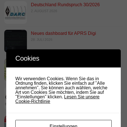
Deutschland Rundspruch 30/2026
2. AUGUST 2026
Neues dashboard für APRS Digi
28. JULI 2026
Cookies
Link Südtirol Murnau Süd ändert QRG und
Standort
23. JULI 2026
Wir verwenden Cookies. Wenn Sie das in
Ordnung finden, klicken Sie einfach auf "Alle
annehmen". Sie können auch wählen, welche
DARC Rundspruch 29/2026
Art von Cookies Sie möchten, indem Sie auf
"Einstellungen" klicken.
Lesen Sie unsere
23. JULI 2026
Cookie-Richtlinie
D.R.C. in den Medien – Meraner
Stadtanzeiger
Einstellungen