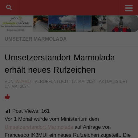
Unter dem Inhalt
UMSETZER MARMOLADA
Umsetzerstandort Marmolada
erhält neues Rufzeichen
VON
IW3AMQ
· VERÖFFENTLICHT
17. MAI 2024
· AKTUALISIERT
17. MAI 2024
Post Views:
161
Vor 1 Monat wurde vom Ministerium dem
Umsetzerstandort Marmolada
auf Anfrage von
Francesco IK3MUI ein neues Rufzeichen zugeteilt. Die