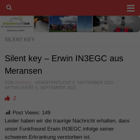
Unter dem Inhalt
SILENT KEY
Silent key – Erwin IN3EGC aus
Meransen
VON
IW3AMQ
· VERÖFFENTLICHT
5. SEPTEMBER 2023
·
AKTUALISIERT
5. SEPTEMBER 2023
2
Post Views:
149
Leider haben wir die traurige Nachricht erhalten, dass
unser Funkfreund Erwin IN3EGC infolge seiner
schweren Erkrankung verstorben ist.