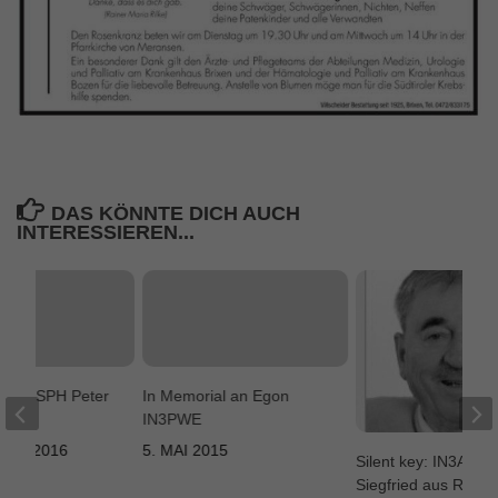
DAS KÖNNTE DICH AUCH
INTERESSIEREN...
y: OE7SPH Peter
In Memorial an Egon
IN3PWE
UAR 2016
5. MAI 2015
Silent key: IN3ACZ
Siegfried aus Reisc