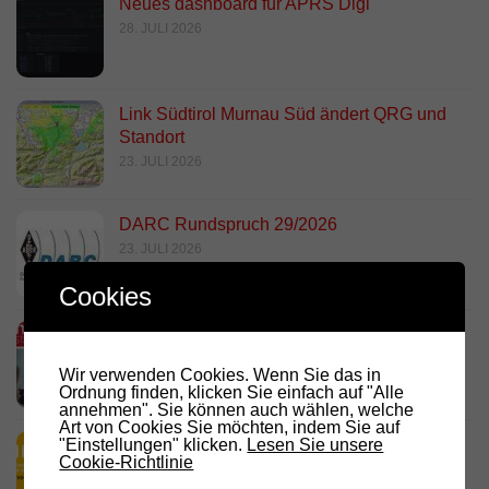
Neues dashboard für APRS Digi
28. JULI 2026
Link Südtirol Murnau Süd ändert QRG und
Standort
23. JULI 2026
DARC Rundspruch 29/2026
23. JULI 2026
Cookies
D.R.C. in den Medien – Meraner
Stadtanzeiger
Wir verwenden Cookies. Wenn Sie das in
18. JULI 2026
Ordnung finden, klicken Sie einfach auf "Alle
annehmen". Sie können auch wählen, welche
Art von Cookies Sie möchten, indem Sie auf
"Einstellungen" klicken.
Lesen Sie unsere
HamRadio Friedrichshafen 2026
Cookie-Richtlinie
11. JULI 2026