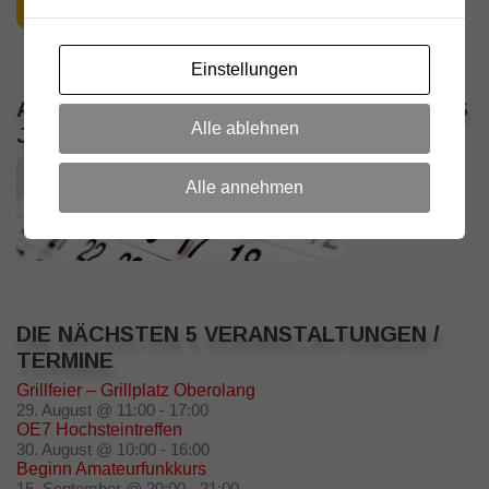
Einstellungen
ALLE VERANSTALTUNGEN / TERMINE DES
Alle ablehnen
JAHRES
Alle annehmen
DIE NÄCHSTEN 5 VERANSTALTUNGEN /
TERMINE
Grillfeier – Grillplatz Oberolang
29. August @ 11:00
-
17:00
OE7 Hochsteintreffen
30. August @ 10:00
-
16:00
Beginn Amateurfunkkurs
15. September @ 20:00
-
21:00