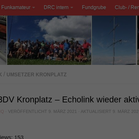
Funkamateur
DRC intern
Fundgrube
Club- / Re
/
K
UMSETZER KRONPLATZ
DV Kronplatz – Echolink wieder akti
MQ
· VERÖFFENTLICHT
9. MÄRZ 2021
· AKTUALISIERT
9. MÄRZ 202
iews:
153