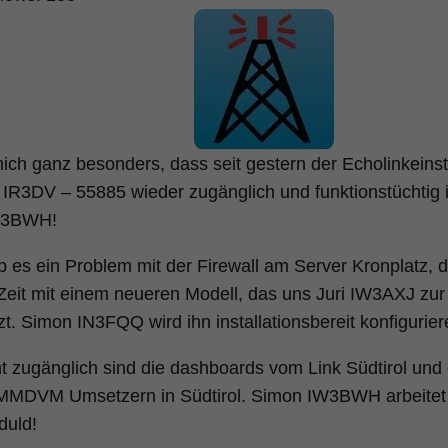
mich ganz besonders, dass seit gestern der Echolinkein
 IR3DV – 55885 wieder zugänglich und funktionstüchtig i
W3BWH!
b es ein Problem mit der Firewall am Server Kronplatz, d
Zeit mit einem neueren Modell, das uns Juri IW3AXJ zur 
tzt. Simon IN3FQQ wird ihn installationsbereit konfigurier
t zugänglich sind die dashboards vom Link Südtirol und 
 MMDVM Umsetzern in Südtirol. Simon IW3BWH arbeitet 
duld!