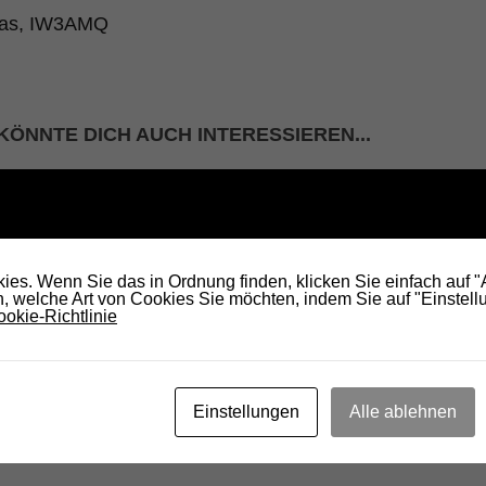
mas, IW3AMQ
KÖNNTE DICH AUCH INTERESSIEREN...
es. Wenn Sie das in Ordnung finden, klicken Sie einfach auf 
 welche Art von Cookies Sie möchten, indem Sie auf "Einstellu
okie-Richtlinie
Hoher Peissenberg, DBØTTB 10m
Ver
 und
29,610 MHz FM, Echolink wieder
Kro
Einstellungen
Alle ablehnen
aktiv
3. 
18. DEZEMBER 2015