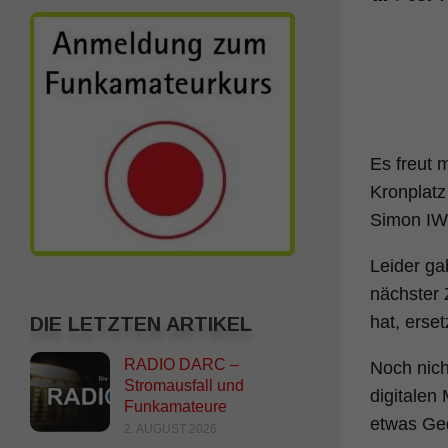
Es freut 
Kronplatz
Simon I
Leider ga
nächster 
hat, erse
DIE LETZTEN ARTIKEL
RADIO DARC –
Noch nich
Stromausfall und
digitalen
Funkamateure
etwas Ge
2. AUGUST 2026