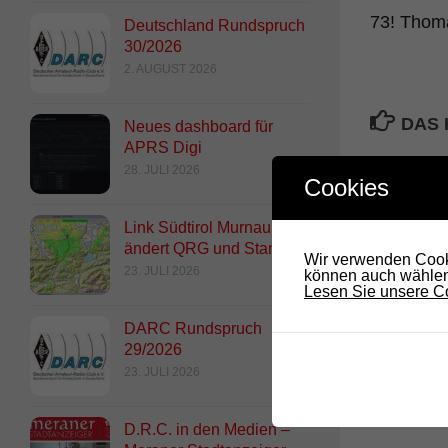
73! Tho
Deutschland Rundspruch
30/2026
2. AUGUST 2026
DAS 
Neues dashboard für
APRS Digi
28. JULI 2026
Cookies
Link Südtirol Murnau Süd
ändert QRG und Standort
Wir verwenden Cooki
23. JULI 2026
können auch wählen,
Lesen Sie unsere Co
DARC Rundspruch
Kronplatz IR3DV – Hamnet
29/2026
Fernsteuerung
23. JULI 2026
4. NOVEMBER 2022
D.R.C. in den Medien –