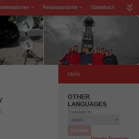
motestationen
Relaisstandorte
Gästebuch
Mehr
OTHER
v
LANGUAGES
1
Translate to:
Google Translate