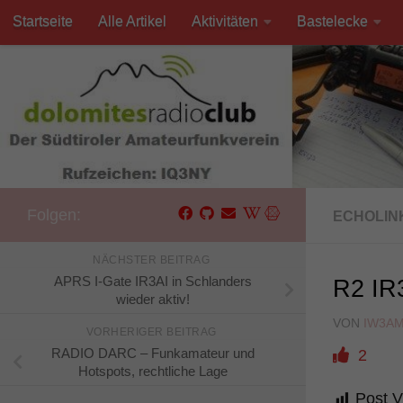
Startseite
Alle Artikel
Aktivitäten
Bastelecke
Unter dem Inhalt
Kontakt
Folgen:
ECHOLIN
NÄCHSTER BEITRAG
APRS I-Gate IR3AI in Schlanders
R2 IR3
wieder aktiv!
VON
IW3A
VORHERIGER BEITRAG
RADIO DARC – Funkamateur und
2
Hotspots, rechtliche Lage
Post V