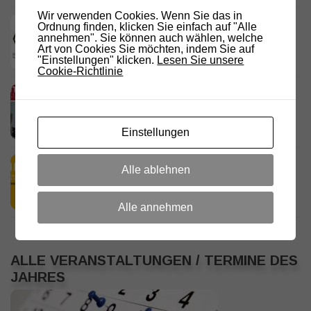
Wir verwenden Cookies. Wenn Sie das in
DARC Rundspruch 29/2026
Ordnung finden, klicken Sie einfach auf "Alle
annehmen". Sie können auch wählen, welche
23. JULI 2026
Art von Cookies Sie möchten, indem Sie auf
"Einstellungen" klicken.
Lesen Sie unsere
Cookie-Richtlinie
D.R.C. in den Medien – Meraner
Stadtanzeiger
18. JULI 2026
Einstellungen
HamRadio Friedrichshafen 2026
Alle ablehnen
11. JULI 2026
Alle annehmen
ALLE VERANSTALTUNGEN / TERMINE DES
JAHRES