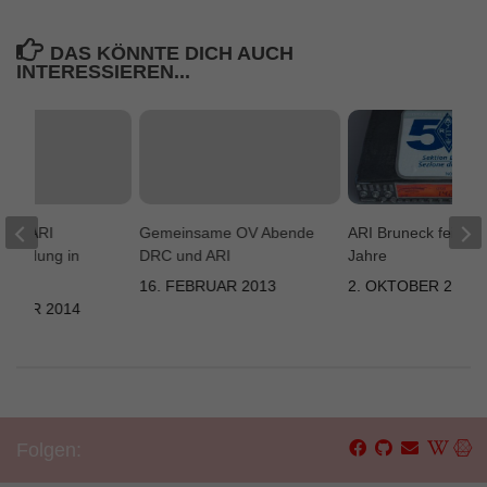
DAS KÖNNTE DICH AUCH
INTERESSIEREN...
 von ARI
Gemeinsame OV Abende
ARI Bruneck feiert 
Einladung in
DRC und ARI
Jahre
16. FEBRUAR 2013
2. OKTOBER 2023
EMBER 2014
Folgen: