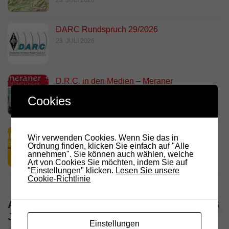
DARC Rundspruch 29/2026
23. JULI 2026
D.R.C. in den Medien – Meraner
Stadtanzeiger
Cookies
18. JULI 2026
HamRadio Friedrichshafen 2026
Wir verwenden Cookies. Wenn Sie das in
11. JULI 2026
Ordnung finden, klicken Sie einfach auf "Alle
annehmen". Sie können auch wählen, welche
Art von Cookies Sie möchten, indem Sie auf
"Einstellungen" klicken.
Lesen Sie unsere
Cookie-Richtlinie
ALLE VERANSTALTUNGEN / TERMINE DES
JAHRES
Einstellungen