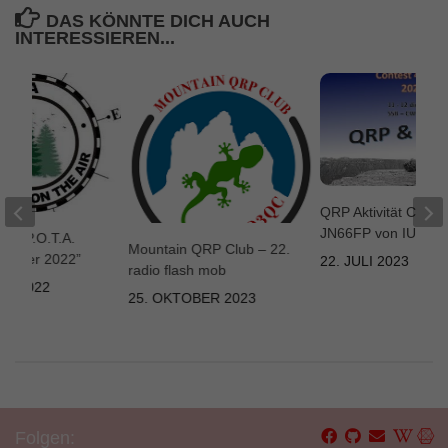
DAS KÖNNTE DICH AUCH
INTERESSIEREN...
QRP Aktivität Col R
JN66FP von IU3G
QC P.O.T.A.
Mountain QRP Club – 22.
Winter 2022”
22. JULI 2023
radio flash mob
AR 2022
25. OKTOBER 2023
Folgen: