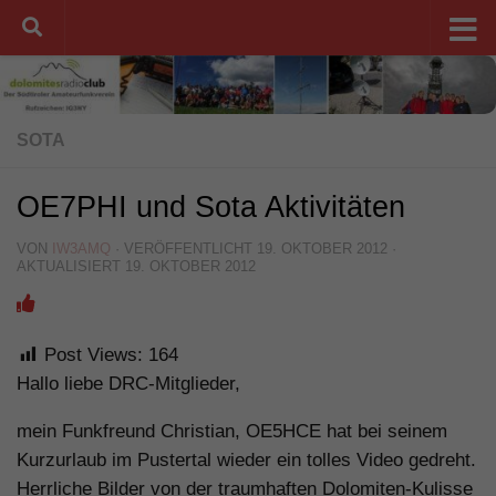
Unter dem Inhalt
SOTA
OE7PHI und Sota Aktivitäten
VON
IW3AMQ
· VERÖFFENTLICHT
19. OKTOBER 2012
·
AKTUALISIERT
19. OKTOBER 2012
Post Views:
164
Hallo liebe DRC-Mitglieder,
mein Funkfreund Christian, OE5HCE hat bei seinem
Kurzurlaub im Pustertal wieder ein tolles Video gedreht.
Herrliche Bilder von der traumhaften Dolomiten-Kulisse