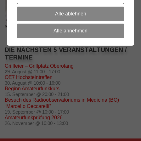
Alle ablehnen
Alle annehmen
DIE NÄCHSTEN 5 VERANSTALTUNGEN /
TERMINE
Grillfeier – Grillplatz Oberolang
29. August @ 11:00
-
17:00
OE7 Hochsteintreffen
30. August @ 10:00
-
16:00
Beginn Amateurfunkkurs
15. September @ 20:00
-
21:00
Besuch des Radioobservatoriums in Medicina (BO)
“Marcello Ceccarelli”
19. September @ 10:00
-
17:00
Amateurfunkprüfung 2026
26. November @ 10:00
-
13:00