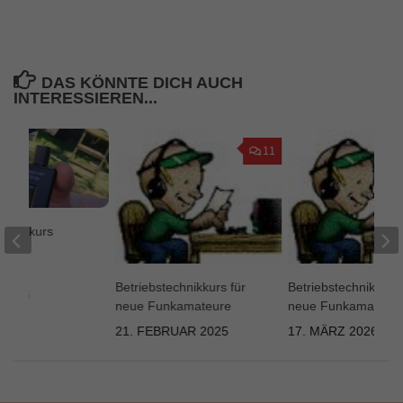
DAS KÖNNTE DICH AUCH
INTERESSIEREN...
11
echnikkurs
h
ossen
Betriebstechnikkurs für
Betriebstechnikkurs 
 2026
neue Funkamateure
neue Funkamateur
21. FEBRUAR 2025
17. MÄRZ 2026