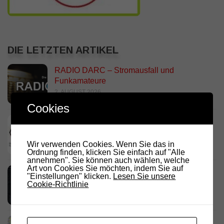
DIE LETZTEN ARTIKEL
RADIO DARC – Stromausfall und
Funkamateure
2. AUGUST 2026
Cookies
Deutschland Rundspruch 30/2026
2. AUGUST 2026
Wir verwenden Cookies. Wenn Sie das in
Ordnung finden, klicken Sie einfach auf "Alle
annehmen". Sie können auch wählen, welche
Art von Cookies Sie möchten, indem Sie auf
Neues dashboard für APRS Digi
"Einstellungen" klicken.
Lesen Sie unsere
28. JULI 2026
Cookie-Richtlinie
Link Südtirol Murnau Süd ändert QRG und