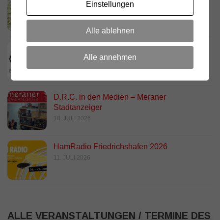
Einstellungen
Standort
23. JULI 2026
Alle ablehnen
DARC Rundspruch 29/2026
Alle annehmen
23. JULI 2026
D.R.C. in den Medien – Meraner
Stadtanzeiger
18. JULI 2026
HamRadio Friedrichshafen 2026
11. JULI 2026
ALLE VERANSTALTUNGEN / TERMINE DES