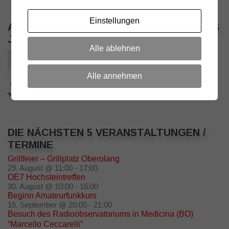
Einstellungen
ALLE VERANSTALTUNGEN / TERMINE DES
JAHRES
Alle ablehnen
Alle annehmen
DIE NÄCHSTEN 5 VERANSTALTUNGEN /
TERMINE
Grillfeier – Grillplatz Oberolang
29. August @ 11:00
-
17:00
OE7 Hochsteintreffen
30. August @ 10:00
-
16:00
Beginn Amateurfunkkurs
15. September @ 20:00
-
21:00
Besuch des Radioobservatoriums in Medicina (BO)
“Marcello Ceccarelli”