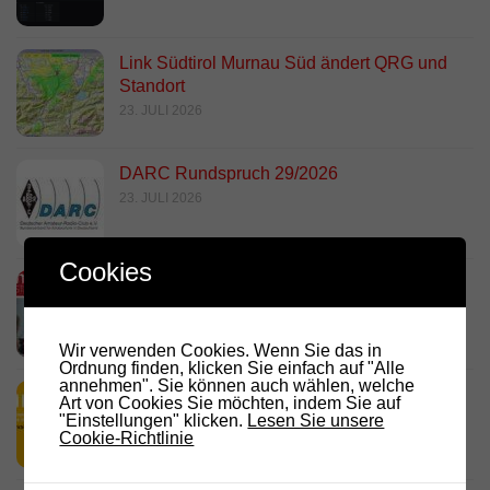
Link Südtirol Murnau Süd ändert QRG und
Standort
23. JULI 2026
DARC Rundspruch 29/2026
23. JULI 2026
Cookies
D.R.C. in den Medien – Meraner
Stadtanzeiger
18. JULI 2026
Wir verwenden Cookies. Wenn Sie das in
Ordnung finden, klicken Sie einfach auf "Alle
annehmen". Sie können auch wählen, welche
HamRadio Friedrichshafen 2026
Art von Cookies Sie möchten, indem Sie auf
"Einstellungen" klicken.
Lesen Sie unsere
11. JULI 2026
Cookie-Richtlinie