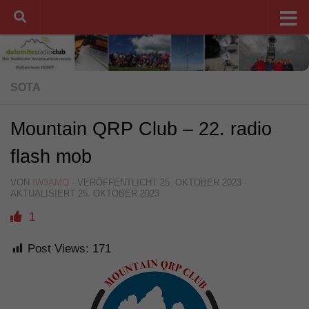
Unter dem Inhalt
SOTA
Mountain QRP Club – 22. radio
flash mob
VON
IW3AMQ
· VERÖFFENTLICHT
25. OKTOBER 2023
·
AKTUALISIERT
25. OKTOBER 2023
1
Post Views:
171