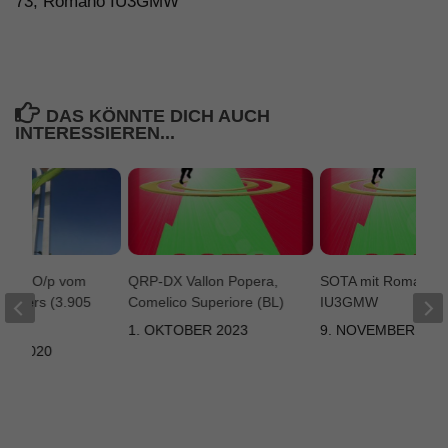
73, Romano IU3GMW
DAS KÖNNTE DICH AUCH
INTERESSIEREN...
W3AGO/p vom
QRP-DX Vallon Popera,
SOTA mit Romano
 Ortlers (3.905
Comelico Superiore (BL)
IU3GMW
N)
1. OKTOBER 2023
9. NOVEMBER 202
ST 2020