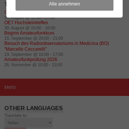
TERMINE
Alle annehmen
Grillfeier – Grillplatz Oberolang
29. August @ 11:00
-
17:00
OE7 Hochsteintreffen
30. August @ 10:00
-
16:00
Beginn Amateurfunkkurs
15. September @ 20:00
-
21:00
Besuch des Radioobservatoriums in Medicina (BO)
“Marcello Ceccarelli”
19. September @ 10:00
-
17:00
Amateurfunkprüfung 2026
26. November @ 10:00
-
13:00
Mehr
OTHER LANGUAGES
Translate to: