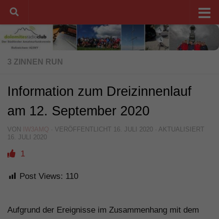
Unter dem Inhalt
3 ZINNEN RUN
Information zum Dreizinnenlauf
am 12. September 2020
VON
IW3AMQ
· VERÖFFENTLICHT
16. JULI 2020
· AKTUALISIERT
16. JULI 2020
1
Post Views:
110
Aufgrund der Ereignisse im Zusammenhang mit dem