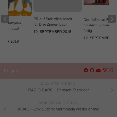
PR auf Stol: Alles bereit
Der definitive Einsa
r Einsatzplan
für Drei Zinnen Lauf
für den 3 Zinnen Lau
 Zinnen Lauf
fertig.
10. SEPTEMBER 2015
12. SEPTEMBER 2
EMBER 2019
Folgen:
NÄCHSTER BEITRAG
RADIO DARC – Fernseh-Testbilder
VORHERIGER BEITRAG
IR3AO – Link Südtirol Marmolada wieder online!