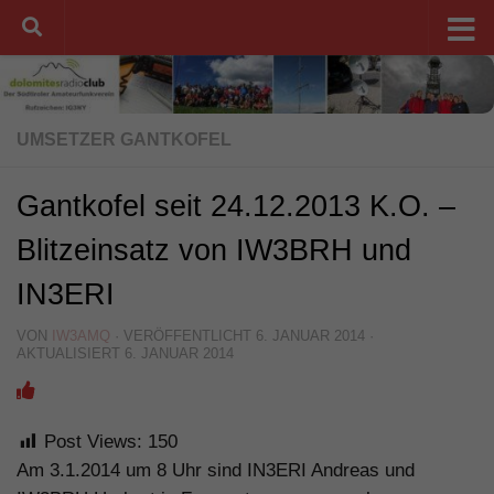
Unter dem Inhalt
UMSETZER GANTKOFEL
Gantkofel seit 24.12.2013 K.O. –
Blitzeinsatz von IW3BRH und
IN3ERI
VON
IW3AMQ
· VERÖFFENTLICHT
6. JANUAR 2014
·
AKTUALISIERT
6. JANUAR 2014
Post Views:
150
Am 3.1.2014 um 8 Uhr sind IN3ERI Andreas und