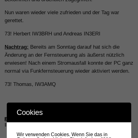
Nun waren wieder viele zufrieden und der Tag war
gerettet.
73! Herbert IW3BRH und Andreas IN3ERI
Nachtrag:
Bereits am Sonntag darauf hat sich die
Änderung an der Fernsteuerung als äußerst nützlich
erwiesen! Nach einem Stromausfall konnte der PC ganz
normal via Funkfernsteuerung wieder aktiviert werden.
73! Thomas, IW3AMQ
Cookies
DAS KÖNNTE DICH AUCH
INTERESSIEREN...
Wir verwenden Cookies. Wenn Sie das in