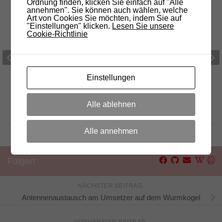
Ordnung finden, klicken Sie einfach auf "Alle
annehmen". Sie können auch wählen, welche
Art von Cookies Sie möchten, indem Sie auf
"Einstellungen" klicken.
Lesen Sie unsere
Cookie-Richtlinie
TEST “Mini Link Südtirol”
Packet Radio 144,9
MHz – Gantkofel I
11. JULI 2011
16. NOVEMBER 20
Einstellungen
auf DRC-
 wieder online
Alle ablehnen
TEMBER 2022
Alle annehmen
Folgen:
NÄCHSTER BEITRAG
Antennenaustausch am Umsetzer auf dem Wurmkogel