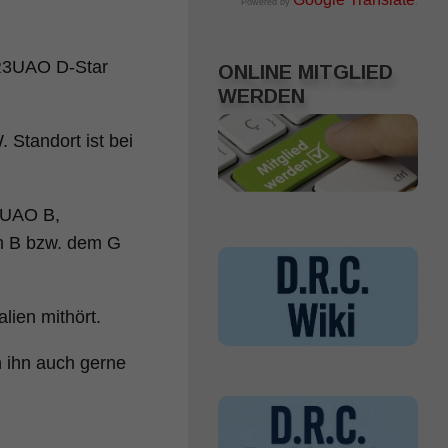
Powered by
.
 IR3UAO D-Star
ONLINE MITGLIED
WERDEN
 Standort ist bei
3UAO B,
m B bzw. dem G
lien mithört.
h ihn auch gerne