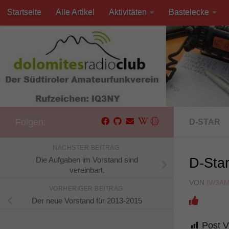
Startseite
Alle Artikel
Aktivitäten
Bastelecke
Unter dem Inhalt
Kontakt
Folgen:
D-STAR
NÄCHSTER BEITRAG
Die Aufgaben im Vorstand sind
D-Star
vereinbart.
VON
IW3A
VORHERIGER BEITRAG
Der neue Vorstand für 2013-2015
Post V