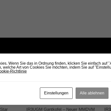
KÖNNTE DICH AUCH INTERESSIEREN...
es. Wenn Sie das in Ordnung finden, klicken Sie einfach auf 
 welche Art von Cookies Sie möchten, indem Sie auf "Einstellu
okie-Richtlinie
Einstellungen
Alle ablehnen
Star
IR3UGM Gantkofel – Neuer MMDVM
IR3