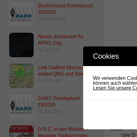
Deutschland Rundspruch
30/2026
2. AUGUST 2026
Neues dashboard für
APRS Digi
28. JULI 2026
Cookies
Link Südtirol Murnau Süd
DAS 
ändert QRG und Standort
Wir verwenden Cooki
23. JULI 2026
können auch wählen,
Lesen Sie unsere Co
DARC Rundspruch
29/2026
23. JULI 2026
D.R.C. in den Medien –
R-1alfa, IR3UAP – Plose D-
Meraner Stadtanzeiger