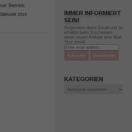
ser Betrieb.
24.01.2015 in Seeha
IMMER INFORMIERT
Staffelsee
FEBRUAR 2015
SEIN!
24. JANUAR 2015
Registriere deine Email und du
erhältst beim Erscheinen
eines neuen Artikels eine Mail.
Your email:
KATEGORIEN
Kategorien