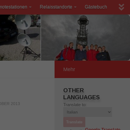
motestationen
Relaisstandorte
Gästebuch
Mehr
OTHER
LANGUAGES
OBER 2013
Translate to:
Google Translate