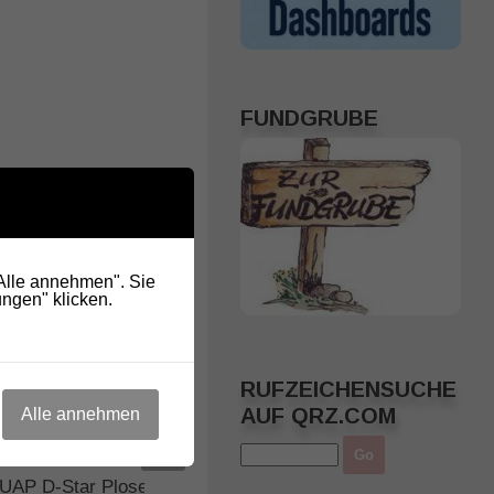
FUNDGRUBE
"Alle annehmen". Sie
ngen" klicken.
RUFZEICHENSUCHE
AUF QRZ.COM
Alle annehmen
UAP D-Star Plose vorübergehend
D-Star / DMR Works