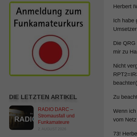
Herbert I
Ich habe 
Umsetzer
Die QRG i
mir zu Ha
Nicht ve
RPT2=IR3
beachten
DIE LETZTEN ARTIKEL
Zu beacht
RADIO DARC –
Wenn ich 
Stromausfall und
vom Netz 
Funkamateure
2. AUGUST 2026
73! Herbe