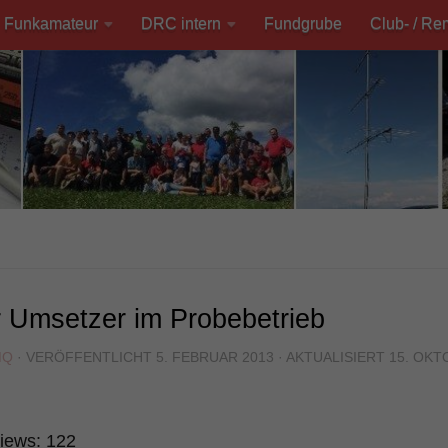
Funkamateur
DRC intern
Fundgrube
Club- / Re
 Umsetzer im Probebetrieb
MQ
· VERÖFFENTLICHT
5. FEBRUAR 2013
· AKTUALISIERT
15. OKT
iews:
122