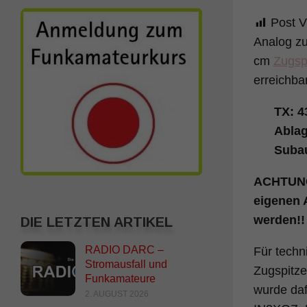
Post V
Analog zu
cm
Zugspi
erreichba
TX: 4
Ablag
Subau
ACHTUNG:
eigenen 
werden!!
DIE LETZTEN ARTIKEL
RADIO DARC –
Für techn
Stromausfall und
Zugspitze
Funkamateure
wurde daf
2. AUGUST 2026