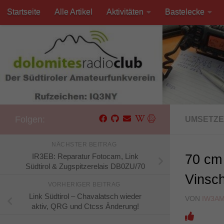
Startseite
Alle Artikel
Aktivitäten
Bastelecke
Unter dem Inhalt
Kontakt
Folgen:
UMSETZE
NÄCHSTER BEITRAG
IR3EB: Reparatur Fotocam, Link
70 cm
Südtirol & Zugspitzerelais DB0ZU/70
Vinsch
VORHERIGER BEITRAG
Link Südtirol – Chavalatsch wieder
VON
IW3A
aktiv, QRG und Ctcss Änderung!