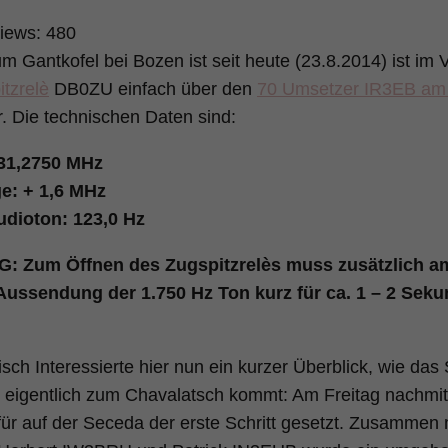
iews:
480
m Gantkofel bei Bozen ist seit heute (23.8.2014) ist im
tzrelè
DB0ZU einfach über den
70 Umsetzer IR3EB am
r. Die technischen Daten sind:
31,2750 MHz
e: + 1,6 MHz
dioton: 123,0 Hz
 Zum Öffnen des Zugspitzrelès muss zusätzlich a
Aussendung der 1.750 Hz Ton kurz für ca. 1 – 2 Sek
isch Interessierte hier nun ein kurzer Überblick, wie das 
 eigentlich zum Chavalatsch kommt: Am Freitag nachmitt
ür auf der Seceda der erste Schritt gesetzt. Zusammen 