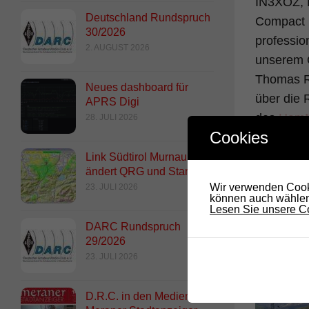
IN3XOZ, 
Deutschland Rundspruch
Compact m
30/2026
professio
2. AUGUST 2026
unserem G
Thomas Ra
Neues dashboard für
über die 
APRS Digi
des
HamN
28. JULI 2026
Cookies
heute der
einer auf
Link Südtirol Murnau Süd
ändert QRG und Standort
des Zugsp
Wir verwenden Cooki
23. JULI 2026
können auch wählen,
Viel Spaß
Lesen Sie unsere Co
DARC Rundspruch
73! Tho
29/2026
23. JULI 2026
D.R.C. in den Medien –