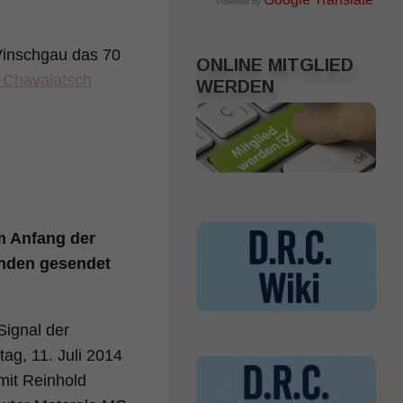
Powered by
.
 Vinschgau das 70
ONLINE MITGLIED
 Chavalatsch
WERDEN
m Anfang der
unden gesendet
Signal der
ag, 11. Juli 2014
mit Reinhold