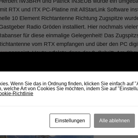
Herbert IW3BRH und Patrick IN3EUB wurde ein umgeba
it RTX und ITX PC-Platine mit AllStarLink Software insta
nelle 10 Element Richtantenne Richtung Zugspitze wur
astgeber Radio Gröden installiert. Hier nochmals viele
banser für diese einmalige Gelegenheit! Das Zugspitzs
Richtantenne vom RTX empfangen und über den PC digit
et
gespeist. Heute erfolgte dann der 2. Schritt. Am Ch
 70 cm Dual-Umsetzer wieder installiert. Er beinhaltet 
 431,400 MHz mit dem Link Südtirol Signal und der ande
itzrelès auf 431,275 MHz, das über
HamNet
eingespeist
es. Wenn Sie das in Ordnung finden, klicken Sie einfach auf 
 welche Art von Cookies Sie möchten, indem Sie auf "Einstellu
 mit dem Zugspitzrelè! Nachfolgend einige Fotos vom E
okie-Richtlinie
mas, IW3AMQ
Einstellungen
Alle ablehnen