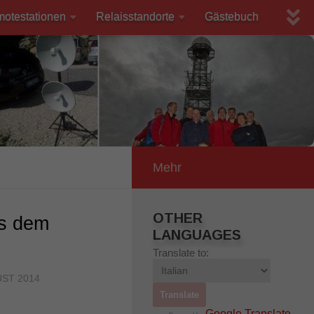
motestationen
Relaisstandorte
Gästebuch
Mehr
OTHER
us dem
LANGUAGES
Translate to:
UST 2014
Google Translate