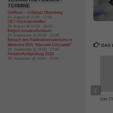
TERMINE
Grillfeier – Grillplatz Oberolang
29. August @ 11:00
-
17:00
OE7 Hochsteintreffen
30. August @ 10:00
-
16:00
Beginn Amateurfunkkurs
15. September @ 20:00
-
21:00
Besuch des Radioobservatoriums in
Medicina (BO) “Marcello Ceccarelli”
DAS 
19. September @ 10:00
-
17:00
Amateurfunkprüfung 2026
26. November @ 10:00
-
13:00
Link Südtirol – Umsetzer C
QRT
14. OKTOBER 2013