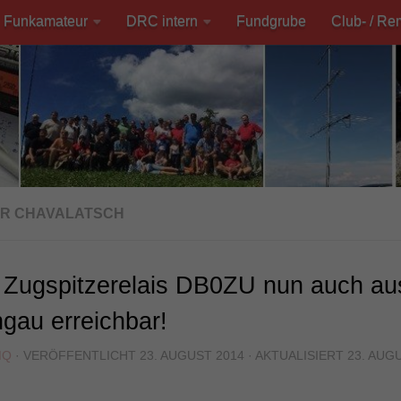
Funkamateur
DRC intern
Fundgrube
Club- / Re
R CHAVALATSCH
 Zugspitzerelais DB0ZU nun auch a
gau erreichbar!
MQ
· VERÖFFENTLICHT
23. AUGUST 2014
· AKTUALISIERT
23. AUG