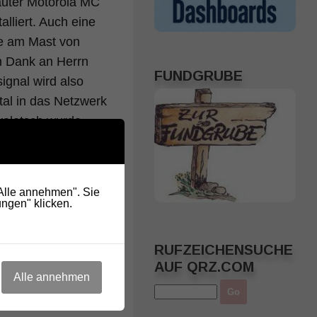
uter Motorola MC
lliert. Auch eine
de am Mast von
n Dank an Herrn
FUNDGRUBE
ignal wird also
al in das Netzwerk
avalatsch wurde
zwei 70 cm Umsetzer,
re mit dem Signal
 wird.
"Alle annehmen". Sie
ngen" klicken.
insatz Seceda.
RUFZEICHENSUCHE
AUF QRZ.COM
Alle annehmen