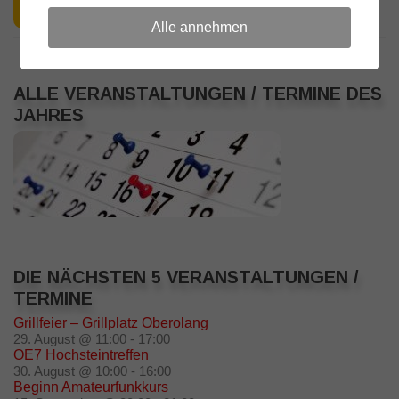
Alle annehmen
ALLE VERANSTALTUNGEN / TERMINE DES
JAHRES
DIE NÄCHSTEN 5 VERANSTALTUNGEN /
TERMINE
Grillfeier – Grillplatz Oberolang
29. August @ 11:00
-
17:00
OE7 Hochsteintreffen
30. August @ 10:00
-
16:00
Beginn Amateurfunkkurs