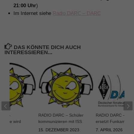
21:00 Uhr
)
Im Internet siehe
Radio DARC – DARC
DAS KÖNNTE DICH AUCH
INTERESSIEREN...
ARC –
RADIO DARC – Schüler
RADIO DARC – Inte
d Erde wird
kommunizieren mit ISS
ersetzt Funkamateu
r …
15. DEZEMBER 2023
7. APRIL 2026