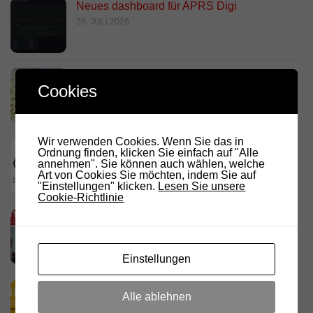
Neues dashboard für APRS Digi
28. JULI 2026
Link Südtirol Murnau Süd ändert QRG und
Cookies
Standort
23. JULI 2026
Wir verwenden Cookies. Wenn Sie das in
DARC Rundspruch 29/2026
Ordnung finden, klicken Sie einfach auf "Alle
annehmen". Sie können auch wählen, welche
23. JULI 2026
Art von Cookies Sie möchten, indem Sie auf
"Einstellungen" klicken.
Lesen Sie unsere
Cookie-Richtlinie
D.R.C. in den Medien – Meraner
Stadtanzeiger
18. JULI 2026
Einstellungen
HamRadio Friedrichshafen 2026
Alle ablehnen
11. JULI 2026