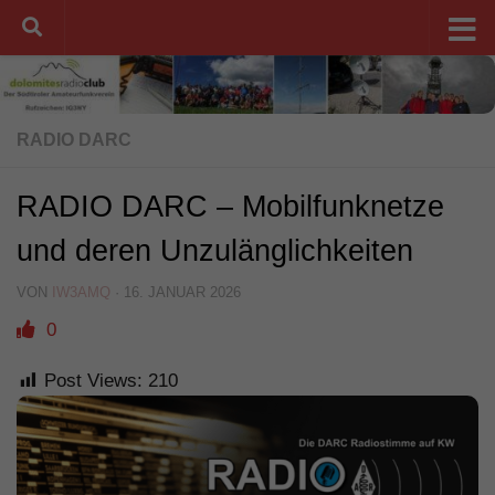
Unter dem Inhalt
RADIO DARC
RADIO DARC – Mobilfunknetze
und deren Unzulänglichkeiten
VON
IW3AMQ
·
16. JANUAR 2026
0
Post Views:
210