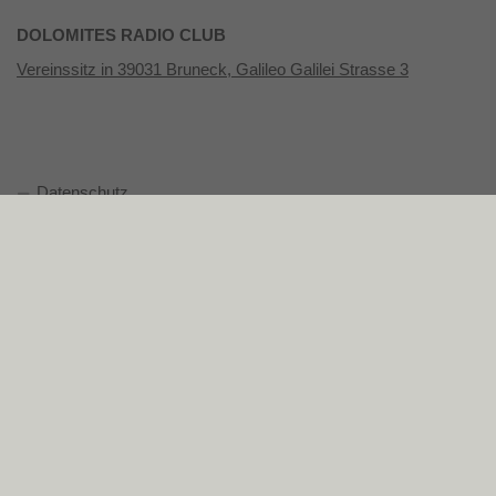
DOLOMITES RADIO CLUB
Vereinssitz in 39031 Bruneck, Galileo Galilei Strasse 3
Datenschutz
Impressum