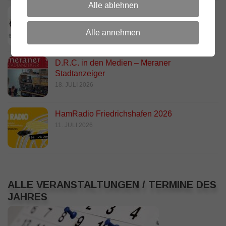
Alle ablehnen
DARC Rundspruch 29/2026
23. JULI 2026
Alle annehmen
D.R.C. in den Medien – Meraner
Stadtanzeiger
18. JULI 2026
HamRadio Friedrichshafen 2026
11. JULI 2026
ALLE VERANSTALTUNGEN / TERMINE DES
JAHRES