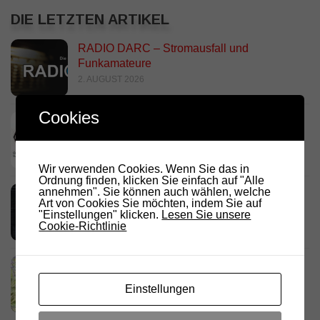
DIE LETZTEN ARTIKEL
RADIO DARC – Stromausfall und
Funkamateure
2. AUGUST 2026
Cookies
Deutschland Rundspruch 30/2026
2. AUGUST 2026
Wir verwenden Cookies. Wenn Sie das in
Ordnung finden, klicken Sie einfach auf "Alle
annehmen". Sie können auch wählen, welche
Neues dashboard für APRS Digi
Art von Cookies Sie möchten, indem Sie auf
28. JULI 2026
"Einstellungen" klicken.
Lesen Sie unsere
Cookie-Richtlinie
Link Südtirol Murnau Süd ändert QRG und
Standort
Einstellungen
23. JULI 2026