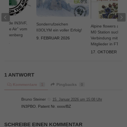
OTA de IN3IVF,
Sonderrufzeichen
Alpine flowers awar
on the Air” vom
II3OLYM ein voller Erfolg!
M0 Station sucht
r Sonnenberg
Verbindung mit DRC
9. FEBRUAR 2026
 2025
Mitglieder in FT8
17. OKTOBER 202
1 ANTWORT
Kommentare
1
Pingbacks
0
Bruno Steiner
15. Januar 2026 um 15:08 Uhr
IN3PBO. Patent Nr. xxxx/BZ
SCHREIBE EINEN KOMMENTAR