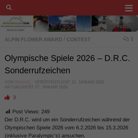
Unter dem Inhalt
/
1
ALPIN FLOWER AWARD
CONTEST
Olympische Spiele 2026 – D.R.C.
Sonderrufzeichen
VON
IW3AMQ
· VERÖFFENTLICHT
15. JANUAR 2026
·
AKTUALISIERT
27. JANUAR 2026
3
Post Views:
249
Der D.R.C. wird um ein Sonderrufzeichen während der
Olympischen Spiele 2026 vom 6.2.2026 bis 15.3.2026
(inklusive Paralympic’s) ansuchen.