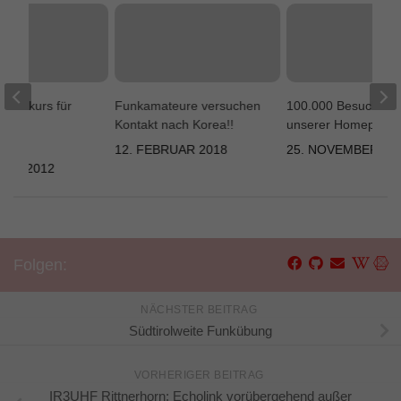
chnikkurs für
Funkamateure versuchen
100.000 Besucher
erte
Kontakt nach Korea!!
unserer Homepage!
eure
12. FEBRUAR 2018
25. NOVEMBER 20
UAR 2012
Folgen:
NÄCHSTER BEITRAG
Südtirolweite Funkübung
VORHERIGER BEITRAG
IR3UHF Rittnerhorn: Echolink vorübergehend außer