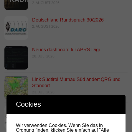
2. AUGUST 2026
Deutschland Rundspruch 30/2026
2. AUGUST 2026
Neues dashboard für APRS Digi
28. JULI 2026
Link Südtirol Murnau Süd ändert QRG und
Standort
23. JULI 2026
Cookies
DARC Rundspruch 29/2026
23. JULI 2026
Wir verwenden Cookies. Wenn Sie das in
Ordnung finden, klicken Sie einfach auf "Alle