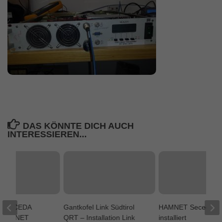
DAS KÖNNTE DICH AUCH
INTERESSIEREN...
uf SECEDA
Gantkofel Link Südtirol
HAMNET Seceda is
h HAMNET
QRT – Installation Link
installiert