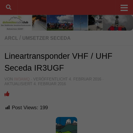
Unter dem Inhalt
/
ARCL
UMSETZER SECEDA
Lineartransponder VHF / UHF
Seceda IR3UGF
VON
IW3AMQ
· VERÖFFENTLICHT
4. FEBRUAR 2016
·
AKTUALISIERT
4. FEBRUAR 2016
Post Views:
199