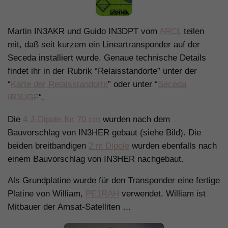
Martin IN3AKR und Guido IN3DPT vom
ARCL
teilen
mit, daß seit kurzem ein Lineartransponder auf der
Seceda installiert wurde. Genaue technische Details
findet ihr in der Rubrik “Relaisstandorte” unter der
“
Karte der Relaisstandorte
” oder unter “
Seceda
IR3UGF
“.
Die
4 J-Dipole für 70 cm
wurden nach dem
Bauvorschlag von IN3HER gebaut (siehe Bild). Die
beiden breitbandigen
2 m Dipole
wurden ebenfalls nach
einem Bauvorschlag von IN3HER nachgebaut.
Als Grundplatine wurde für den Transponder eine fertige
Platine von William,
PE1RAH
verwendet. William ist
Mitbauer der Amsat-Satelliten …