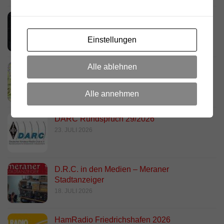
Neues dashboard für APRS Digi
28. JULI 2026
Einstellungen
Alle ablehnen
Link Südtirol Murnau Süd ändert QRG und
Standort
23. JULI 2026
Alle annehmen
DARC Rundspruch 29/2026
23. JULI 2026
D.R.C. in den Medien – Meraner
Stadtanzeiger
18. JULI 2026
HamRadio Friedrichshafen 2026