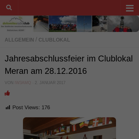
Unter dem Inhalt
/
ALLGEMEIN
CLUBLOKAL
Jahresabschlussfeier im Clublokal
Meran am 28.12.2016
VON
IW3AMQ
·
2. JANUAR 2017
Post Views:
176