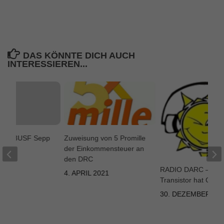
DAS KÖNNTE DICH AUCH
INTERESSIEREN...
von IN3USF Sepp
Zuweisung von 5 Promille
n.
der Einkommensteuer an
den DRC
2020
RADIO DARC –
4. APRIL 2021
Transistor hat Gebu
30. DEZEMBER 20