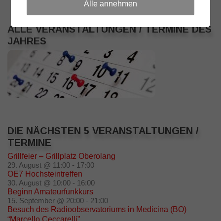
Alle annehmen
ALLE VERANSTALTUNGEN / TERMINE DES
JAHRES
DIE NÄCHSTEN 5 VERANSTALTUNGEN /
TERMINE
Grillfeier – Grillplatz Oberolang
29. August @ 11:00
-
17:00
OE7 Hochsteintreffen
30. August @ 10:00
-
16:00
Beginn Amateurfunkkurs
15. September @ 20:00
-
21:00
Besuch des Radioobservatoriums in Medicina (BO)
“Marcello Ceccarelli”