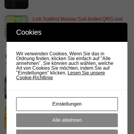
Link Südtirol Murnau Süd ändert QRG und
Standort
Cookies
23. JULI 2026
DARC Rundspruch 29/2026
Wir verwenden Cookies. Wenn Sie das in
23. JULI 2026
Ordnung finden, klicken Sie einfach auf "Alle
annehmen". Sie können auch wählen, welche
Art von Cookies Sie möchten, indem Sie auf
"Einstellungen" klicken.
Lesen Sie unsere
Cookie-Richtlinie
D.R.C. in den Medien – Meraner
Stadtanzeiger
18. JULI 2026
Einstellungen
HamRadio Friedrichshafen 2026
11. JULI 2026
Alle ablehnen