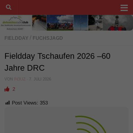
Unter dem Inhalt
/
FIELDDAY
FUCHSJAGD
Fieldday Tschaufen 2026 –60
Jahre DRC
VON
IN3IJZ
·
7. JULI 2026
2
Post Views:
353