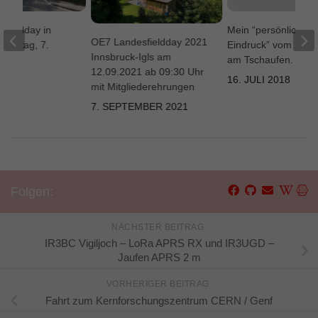
 Fieldday in
Mein “persönlicher
OE7 Landesfieldday 2021
amstag, 7.
Eindruck” vom Fiel
Innsbruck-Igls am
0
am Tschaufen.
12.09.2021 ab 09:30 Uhr
2020
16. JULI 2018
mit Mitgliederehrungen
7. SEPTEMBER 2021
Folgen:
NÄCHSTER BEITRAG
IR3BC Vigiljoch – LoRa APRS RX und IR3UGD –
Jaufen APRS 2 m
VORHERIGER BEITRAG
Fahrt zum Kernforschungszentrum CERN / Genf