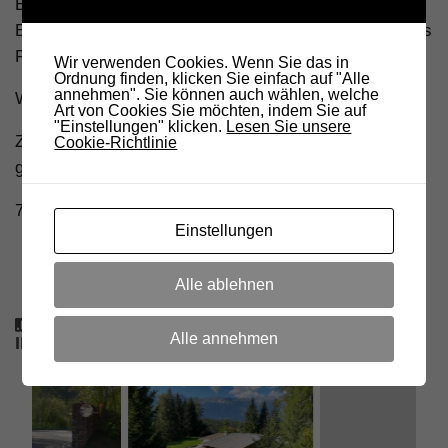
Besonders gefreut haben wir uns auch über die
Besucherinnen und Besucher aus OE und DL sowie des
Präsidenten des ARI Meran Pierluigi IN3APK.
Wir verwenden Cookies. Wenn Sie das in
Ordnung finden, klicken Sie einfach auf "Alle
annehmen". Sie können auch wählen, welche
Wir freuen uns auf ein Wiedersehen im nächsten Jahr!
Art von Cookies Sie möchten, indem Sie auf
"Einstellungen" klicken.
Lesen Sie unsere
Zum Schluss noch ein paar Schnappschüsse – hier
Cookie-Richtlinie
geht’s zur
Fotogalerie
.
73 de Rita IN3IJZ
Einstellungen
Alle ablehnen
DAS KÖNNTE DICH AUCH
Alle annehmen
INTERESSIEREN...