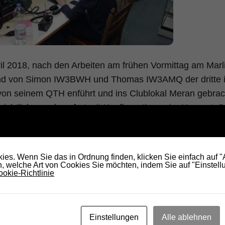
il 2018, nach den Arbeiten am frühen Vormittag am Mar
nd von Simon IW3BWH und Thomas IW3AMQ der dritte 
n seinem QTH enführt und ins Clublokal Meran gebrach
rsichtlich, wurde sofort mit Konfigurationen im Hamnet, S
s Arbeiten im Informatikbereich, begonnen.
mt davon vieles nicht mit, was im Hintergrund läuft, ab
es. Wenn Sie das in Ordnung finden, klicken Sie einfach auf 
m Jahr aufgewandt, um die Dienste im Hamnet auf den 
 welche Art von Cookies Sie möchten, indem Sie auf "Einstellu
d neues auszuprobieren. Nur um einige aufzuzählen: Tel
okie-Richtlinie
erver (Link Südtirol), Überwachungsserver der Dienste, 
Einstellungen
Alle ablehnen
auch die neue Remotestation für Kurzwelle installiert. A