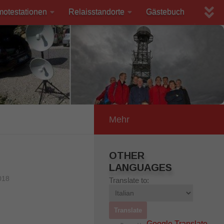
motestationen
Relaisstandorte
Gästebuch
Mehr
OTHER
LANGUAGES
018
Translate to:
Google Translate