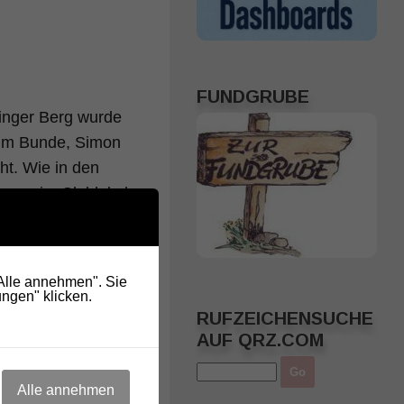
FUNDGRUBE
linger Berg wurde
im Bunde, Simon
t. Wie in den
erver im Clublokal –
er es werden viele
"Alle annehmen". Sie
neuesten Stand zu
ngen" klicken.
efonieserver,
RUFZEICHENSUCHE
Kurzwellenstation
AUF QRZ.COM
Alle annehmen
ufgrund eines