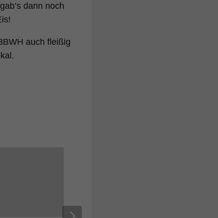
 gab’s dann noch
is!
W3BWH auch fleißig
kal.