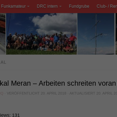
Funkamateur
DRC intern
Fundgrube
Club- / Re
KAL
kal Meran – Arbeiten schreiten voran
MQ
· VERÖFFENTLICHT
20. APRIL 2018
· AKTUALISIERT
20. APRIL 2
iews:
131