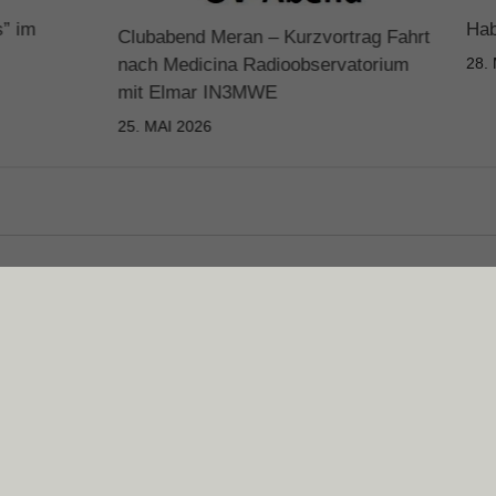
s” im
Hab
Clubabend Meran – Kurzvortrag Fahrt
nach Medicina Radioobservatorium
28.
mit Elmar IN3MWE
25. MAI 2026
Datenschutz
Impressum