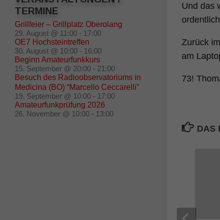
Und das w
TERMINE
ordentlic
Grillfeier – Grillplatz Oberolang
29. August @ 11:00
-
17:00
Zurück im
OE7 Hochsteintreffen
30. August @ 10:00
-
16:00
am Laptop
Beginn Amateurfunkkurs
15. September @ 20:00
-
21:00
Besuch des Radioobservatoriums in
73! Tho
Medicina (BO) “Marcello Ceccarelli”
19. September @ 10:00
-
17:00
Amateurfunkprüfung 2026
26. November @ 10:00
-
13:00
DAS 