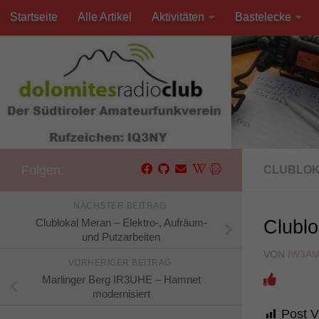
Startseite
Alle Artikel
Aktivitäten
Bastelecke
Unter dem Inhalt
Kontakt
Folgen:
CLUBLO
NÄCHSTER BEITRAG
Clublokal Meran – Elektro-, Aufräum-
Clublo
und Putzarbeiten
VON
IW3A
VORHERIGER BEITRAG
Marlinger Berg IR3UHE – Hamnet
modernisiert
Post V