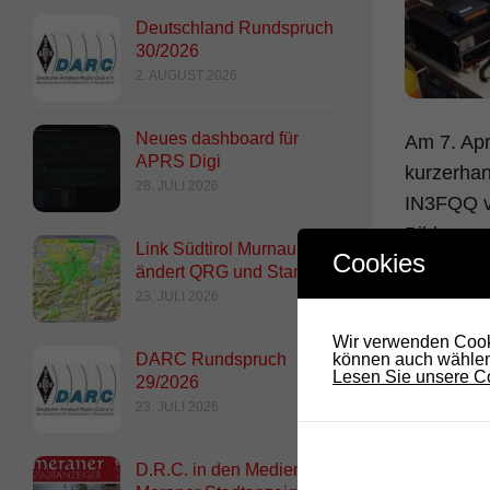
Deutschland Rundspruch
30/2026
2. AUGUST 2026
Neues dashboard für
Am 7. Apr
APRS Digi
kurzerha
28. JULI 2026
IN3FQQ vo
Bildern e
Link Südtirol Murnau Süd
Cookies
also alle
ändert QRG und Standort
23. JULI 2026
Man bekom
Wir verwenden Cooki
Stunden i
DARC Rundspruch
können auch wählen,
halten un
Lesen Sie unsere Co
29/2026
SvxLink S
23. JULI 2026
…
D.R.C. in den Medien –
Es wurde 