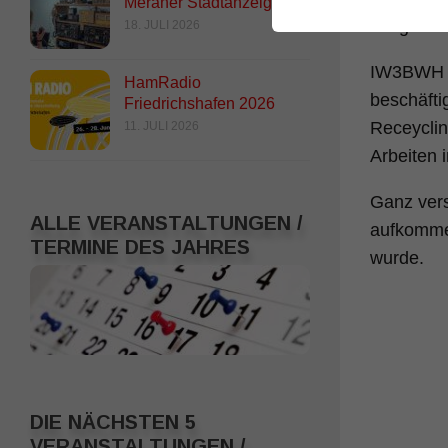
Meraner Stadtanzeiger
nötigen U
18. JULI 2026
IW3BWH u
HamRadio
beschäfti
Friedrichshafen 2026
Receyclin
11. JULI 2026
Arbeiten 
Ganz vers
ALLE VERANSTALTUNGEN /
aufkomme
TERMINE DES JAHRES
wurde.
DIE NÄCHSTEN 5
VERANSTALTUNGEN /