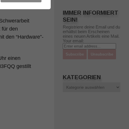
nommen werden.
IMMER INFORMIERT
SEIN!
Schwerarbeit
Registriere deine Email und du
 für den
erhältst beim Erscheinen
eines neuen Artikels eine Mail.
it den “Hardware”-
Your email:
Uhr einen
3FQQ gestillt
KATEGORIEN
Kategorien