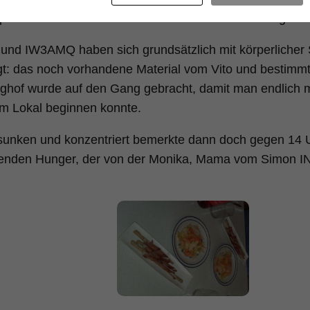
pdates konnte sie aber leider noch nicht in Betrieb ge
nd IW3AMQ haben sich grundsätzlich mit körperlicher 
gt: das noch vorhandene Material vom Vito und bestimmt
ghof wurde auf den Gang gebracht, damit man endlich m
im Lokal beginnen konnte.
unken und konzentriert bemerkte dann doch gegen 14 
nden Hunger, der von der Monika, Mama vom Simon IN