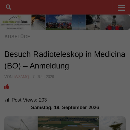
Unter dem Inhalt
AUSFLÜGE
Besuch Radioteleskop in Medicina
(BO) – Anmeldung
VON
IW3AMQ
·
7. JULI 2026
Post Views:
203
Samstag, 19. September 2026