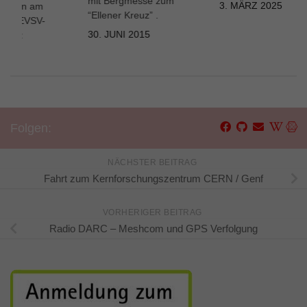
mit Bergmesse zum
treffen am
3. MÄRZ 2025
“Ellener Kreuz” .
4 – OEVSV-
 Lienz
30. JUNI 2015
2024
Folgen:
NÄCHSTER BEITRAG
Fahrt zum Kernforschungszentrum CERN / Genf
VORHERIGER BEITRAG
Radio DARC – Meshcom und GPS Verfolgung