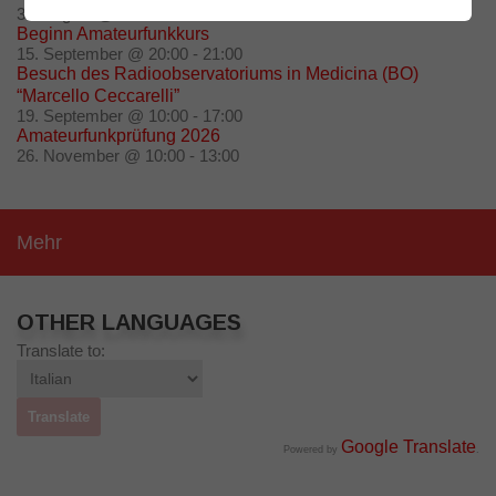
30. August @ 10:00
-
16:00
Beginn Amateurfunkkurs
15. September @ 20:00
-
21:00
Besuch des Radioobservatoriums in Medicina (BO)
“Marcello Ceccarelli”
19. September @ 10:00
-
17:00
Amateurfunkprüfung 2026
26. November @ 10:00
-
13:00
Mehr
OTHER LANGUAGES
Translate to:
Google Translate
Powered by
.