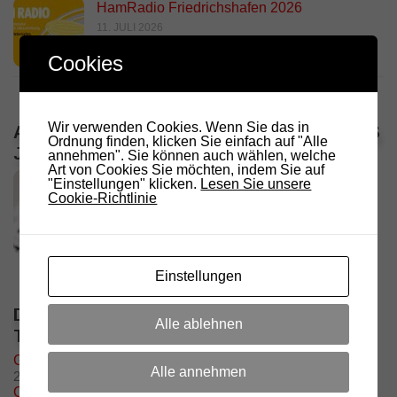
HamRadio Friedrichshafen 2026
11. JULI 2026
Cookies
Wir verwenden Cookies. Wenn Sie das in
ALLE VERANSTALTUNGEN / TERMINE DES
Ordnung finden, klicken Sie einfach auf "Alle
JAHRES
annehmen". Sie können auch wählen, welche
Art von Cookies Sie möchten, indem Sie auf
"Einstellungen" klicken.
Lesen Sie unsere
Cookie-Richtlinie
Einstellungen
DIE NÄCHSTEN 5 VERANSTALTUNGEN /
Alle ablehnen
TERMINE
Grillfeier – Grillplatz Oberolang
Alle annehmen
29. August @ 11:00
-
17:00
OE7 Hochsteintreffen