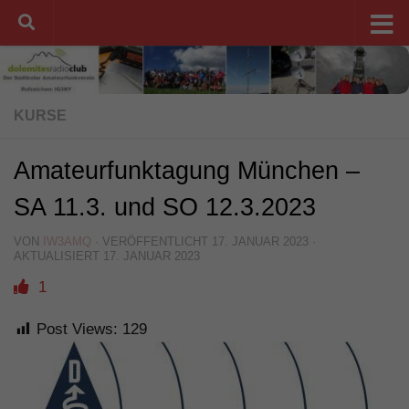
Unter dem Inhalt
KURSE
Amateurfunktagung München –
SA 11.3. und SO 12.3.2023
VON
IW3AMQ
· VERÖFFENTLICHT
17. JANUAR 2023
·
AKTUALISIERT
17. JANUAR 2023
1
Post Views:
129