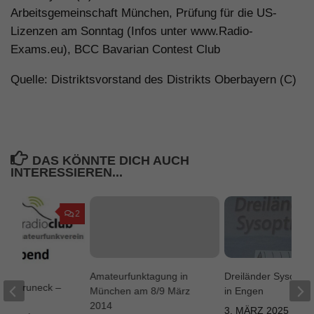
Arbeitsgemeinschaft München, Prüfung für die US-
Lizenzen am Sonntag (Infos unter www.Radio-
Exams.eu), BCC Bavarian Contest Club
Quelle: Distriktsvorstand des Distrikts Oberbayern (C)
DAS KÖNNTE DICH AUCH
INTERESSIEREN...
2
Amateurfunktagung in
Dreiländer Sysop-Tr
 in Bruneck –
München am 8/9 März
in Engen
ag
2014
3. MÄRZ 2025