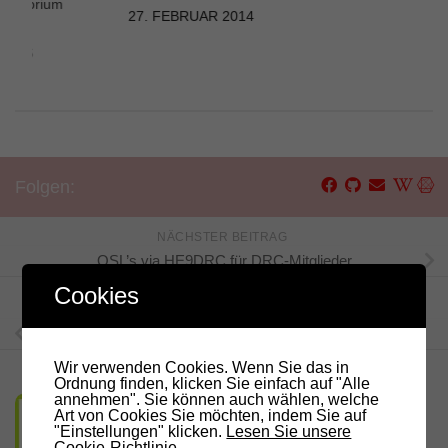
rvatorium
27. FEBRUAR 2014
(BO)
 2026
Folgen:
NÄCHSTER BEITRAG
QSL’s via HE9DRC für DRC-Mitglieder
Cookies
VORHERIGER BEITRAG
Kronplatz IR3DV – Stromausfall
Wir verwenden Cookies. Wenn Sie das in
Ordnung finden, klicken Sie einfach auf "Alle
annehmen". Sie können auch wählen, welche
Art von Cookies Sie möchten, indem Sie auf
"Einstellungen" klicken.
Lesen Sie unsere
Cookie-Richtlinie