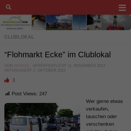
Unter dem Inhalt
CLUBLOKAL
“Flohmarkt Ecke” im Clublokal
VON
IW3AMQ
· VERÖFFENTLICHT
11. NOVEMBER 2013
·
AKTUALISIERT
2. OKTOBER 2023
3
Post Views:
247
Wer gerne etwas
verkaufen,
tauschen oder
verschenken