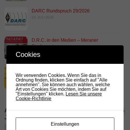
DARC Rundspruch 29/2026
23. JULI 2026
D.R.C. in den Medien – Meraner
Stadtanzeiger
Cookies
18. JULI 2026
HamRadio Friedrichshafen 2026
Wir verwenden Cookies. Wenn Sie das in
11. JULI 2026
Ordnung finden, klicken Sie einfach auf "Alle
annehmen". Sie können auch wählen, welche
Art von Cookies Sie möchten, indem Sie auf
"Einstellungen" klicken.
Lesen Sie unsere
Cookie-Richtlinie
ALLE VERANSTALTUNGEN / TERMINE DES
JAHRES
Einstellungen