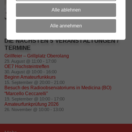
Alle ablehnen
Alle annehmen
DIE NÄCHSTEN 5 VERANSTALTUNGEN /
TERMINE
Grillfeier – Grillplatz Oberolang
29. August @ 11:00
-
17:00
OE7 Hochsteintreffen
30. August @ 10:00
-
16:00
Beginn Amateurfunkkurs
15. September @ 20:00
-
21:00
Besuch des Radioobservatoriums in Medicina (BO)
“Marcello Ceccarelli”
19. September @ 10:00
-
17:00
Amateurfunkprüfung 2026
26. November @ 10:00
-
13:00