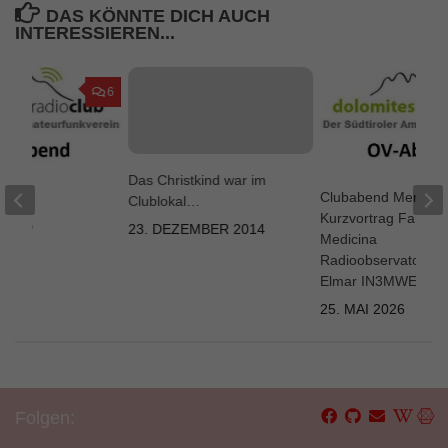
DAS KÖNNTE DICH AUCH
INTERESSIEREN...
6
Das Christkind war im
d
Clubabend Meran –
Clublokal…
Kurzvortrag Fahrt n
 2025
23. DEZEMBER 2014
Medicina
Radioobservatorium
Elmar IN3MWE
25. MAI 2026
Folgen: