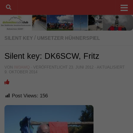
Unter dem Inhalt
/
SILENT KEY
UMSETZER HÜHNERSPIEL
Silent key: DK6SCW, Fritz
VON
IW3AMQ
· VERÖFFENTLICHT
23. JUNI 2012
· AKTUALISIERT
9. OKTOBER 2014
Post Views:
156