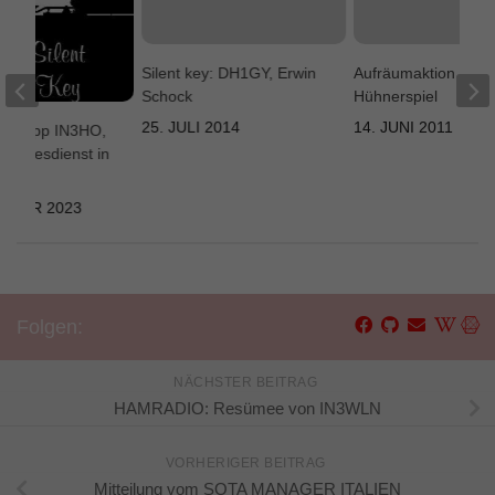
Silent key: DH1GY, Erwin
Aufräumaktion auf 
Schock
Hühnerspiel
25. JULI 2014
14. JUNI 2011
y – Sepp IN3HO,
sgottesdienst in
EMBER 2023
Folgen:
NÄCHSTER BEITRAG
HAMRADIO: Resümee von IN3WLN
VORHERIGER BEITRAG
Mitteilung vom SOTA MANAGER ITALIEN