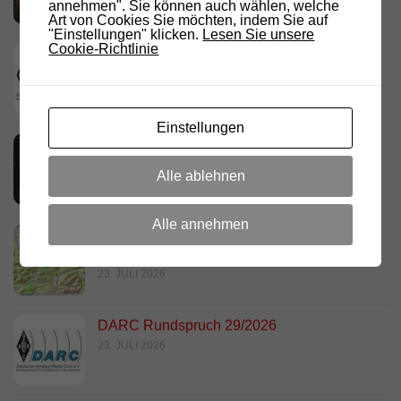
2. AUGUST 2026
annehmen". Sie können auch wählen, welche
Art von Cookies Sie möchten, indem Sie auf
"Einstellungen" klicken.
Lesen Sie unsere
Cookie-Richtlinie
Deutschland Rundspruch 30/2026
2. AUGUST 2026
Einstellungen
Neues dashboard für APRS Digi
28. JULI 2026
Alle ablehnen
Alle annehmen
Link Südtirol Murnau Süd ändert QRG und
Standort
23. JULI 2026
DARC Rundspruch 29/2026
23. JULI 2026