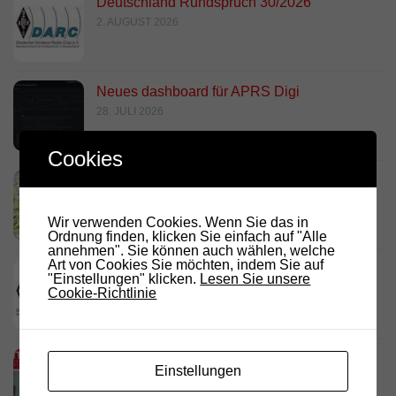
Deutschland Rundspruch 30/2026
2. AUGUST 2026
Neues dashboard für APRS Digi
28. JULI 2026
Cookies
Link Südtirol Murnau Süd ändert QRG und
Standort
23. JULI 2026
Wir verwenden Cookies. Wenn Sie das in
Ordnung finden, klicken Sie einfach auf "Alle
annehmen". Sie können auch wählen, welche
Art von Cookies Sie möchten, indem Sie auf
DARC Rundspruch 29/2026
"Einstellungen" klicken.
Lesen Sie unsere
23. JULI 2026
Cookie-Richtlinie
D.R.C. in den Medien – Meraner
Einstellungen
Stadtanzeiger