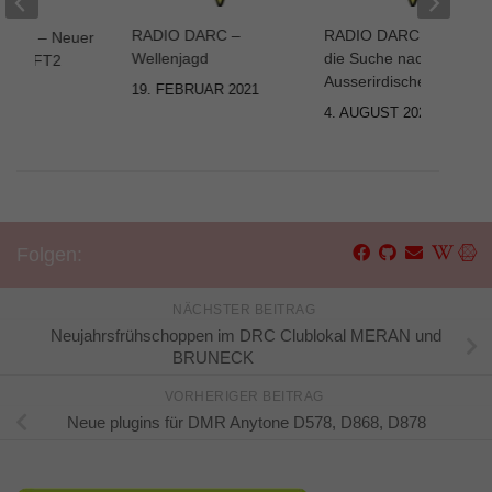
RADIO DARC –
RADIO DARC – SETI,
ARC – Neuer
Wellenjagd
die Suche nach
odus FT2
Ausserirdischen
19. FEBRUAR 2021
2026
4. AUGUST 2023
Folgen:
NÄCHSTER BEITRAG
Neujahrsfrühschoppen im DRC Clublokal MERAN und
BRUNECK
VORHERIGER BEITRAG
Neue plugins für DMR Anytone D578, D868, D878