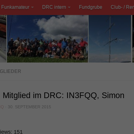
Funkamateur
DRC intern
Fundgrube
Club- / Re
TGLIEDER
 Mitglied im DRC: IN3FQQ, Simon
MQ
·
30. SEPTEMBER 2015
iews:
151