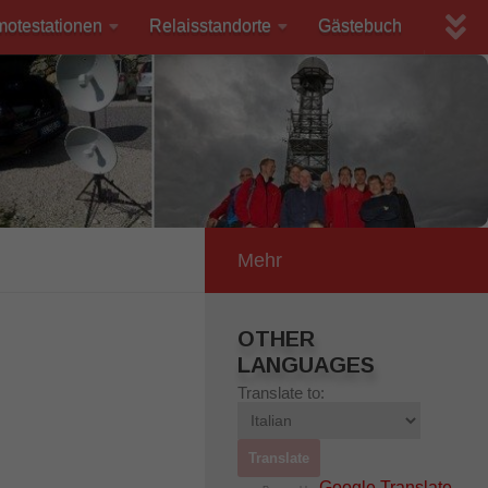
motestationen
Relaisstandorte
Gästebuch
Mehr
OTHER
LANGUAGES
Translate to:
Google Translate