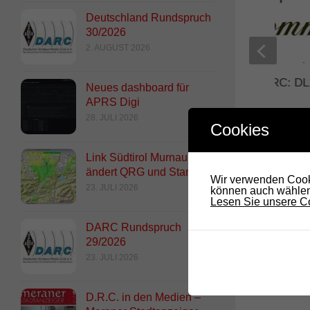
Deutschland Rundspruch
30/2026
2. AUGUST 2026
Neues Mitglied im DRC: D
Neues dashboard für
Gerhard
APRS Digi
28. JULI 2026
13. JULI 2019
Cookies
Link Südtirol Murnau Süd
ändert QRG und Standort
Wir verwenden Cooki
23. JULI 2026
können auch wählen,
Lesen Sie unsere Co
DARC Rundspruch
29/2026
23. JULI 2026
D.R.C. in den Medien –