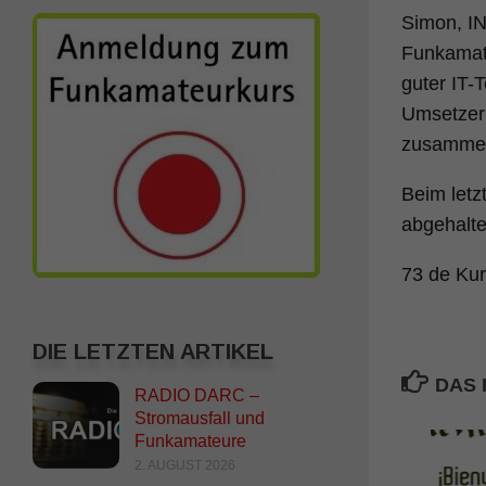
Simon, IN
Funkamate
guter IT-
Umsetzer 
zusamme
Beim let
abgehalte
73 de Ku
DIE LETZTEN ARTIKEL
DAS 
RADIO DARC –
Stromausfall und
Funkamateure
2. AUGUST 2026