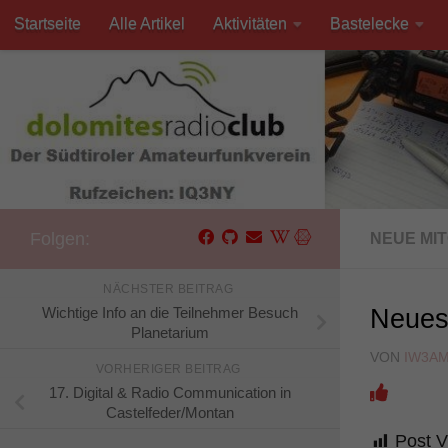
Startseite
Alle Artikel
Aktivitäten
Bastelecke
Unter dem Inhalt
Kontakt
Folgen:
NEUE MI
NÄCHSTER BEITRAG
Wichtige Info an die Teilnehmer Besuch
Neues
Planetarium
VON
IW3A
VORHERIGER BEITRAG
17. Digital & Radio Communication in
Castelfeder/Montan
Post V