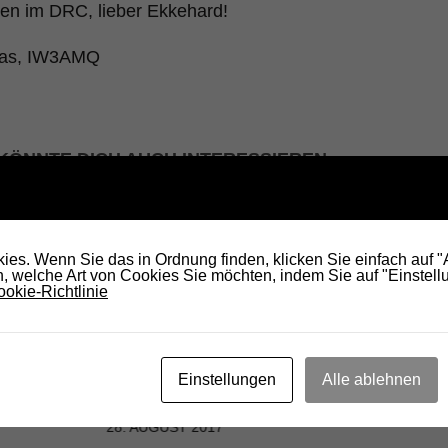
en im DRC, lieber Ekkehard!
mas, IW3AMQ
KÖNNTE DICH AUCH INTERESSIEREN...
es. Wenn Sie das in Ordnung finden, klicken Sie einfach auf 
 welche Art von Cookies Sie möchten, indem Sie auf "Einstellu
okie-Richtlinie
Neu
K8PL,
Neues Mitglied im DRC: OE7AGT
DG
Einstellungen
Alle ablehnen
Gottfried
27.
28. AUGUST 2017