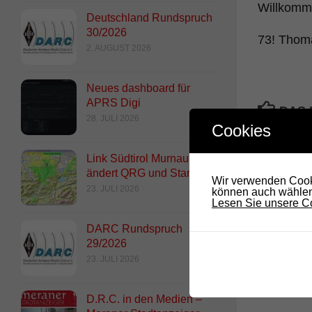
Willkomm
Deutschland Rundspruch
30/2026
73! Tho
2. AUGUST 2026
Neues dashboard für
APRS Digi
DAS 
28. JULI 2026
Cookies
Link Südtirol Murnau Süd
ändert QRG und Standort
Wir verwenden Cooki
23. JULI 2026
können auch wählen,
Lesen Sie unsere Co
DARC Rundspruch
29/2026
Neues Mitglied im DRC: D
23. JULI 2026
Petra
2. DEZEMBER 2017
D.R.C. in den Medien –