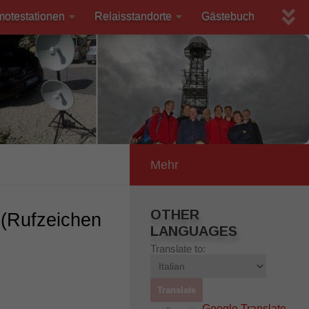
motestationen
Relaisstandorte
Gästebuch
Mehr
OTHER
 (Rufzeichen
LANGUAGES
Translate to:
Google Translate