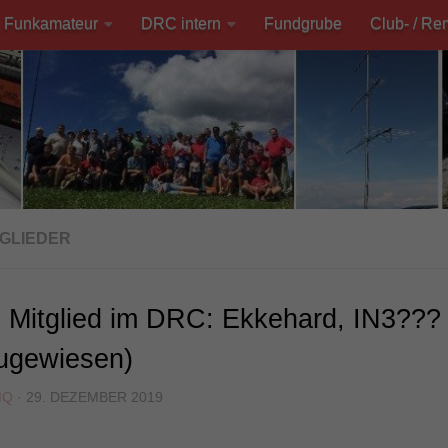
Funkamateur
DRC intern
Fundgrube
Club- / Re
TGLIEDER
 Mitglied im DRC: Ekkehard, IN3???
zugewiesen)
MQ
·
29. DEZEMBER 2019