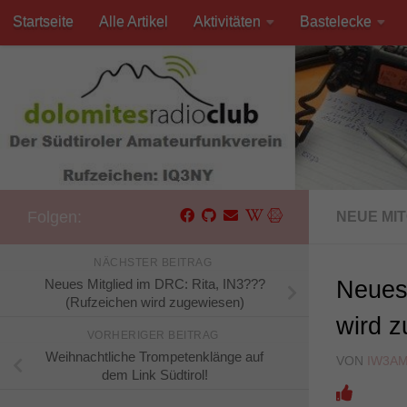
Startseite
Alle Artikel
Aktivitäten
Bastelecke
Unter dem Inhalt
Kontakt
Folgen:
NEUE MI
NÄCHSTER BEITRAG
Neues Mitglied im DRC: Rita, IN3???
Neues
(Rufzeichen wird zugewiesen)
wird 
VORHERIGER BEITRAG
Weihnachtliche Trompetenklänge auf
VON
IW3A
dem Link Südtirol!