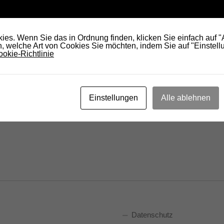
anuar 2027 @ 20:00
-
21:30
liederversammlung
es. Wenn Sie das in Ordnung finden, klicken Sie einfach auf 
 welche Art von Cookies Sie möchten, indem Sie auf "Einstellu
okie-Richtlinie
Heute
anstaltungen
Kalender abonnieren
Einstellungen
Alle ablehnen
Datenschutz