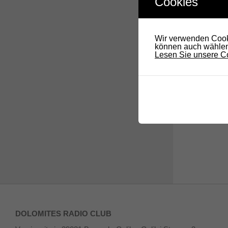
Cookies
29. J
FR.
29
Mitg
Wir verwenden Cooki
können auch wählen,
Lesen Sie unsere Co
Ver
Vorherige
DOLOMITES RADIO CLUB