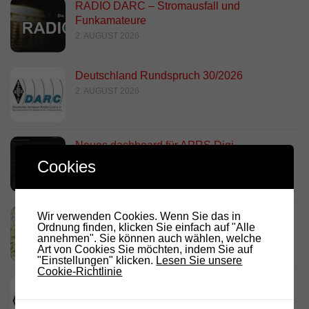
RADIO DARC – Stromausfall und
Funkamateure
2. AUGUST 2026
Deutschland Rundspruch 30/2026
2. AUGUST 2026
Neues dashboard für APRS Digi
28. JULI 2026
Cookies
Link Südtirol Murnau Süd ändert QRG und
Wir verwenden Cookies. Wenn Sie das in
Ordnung finden, klicken Sie einfach auf "Alle
Standort
annehmen". Sie können auch wählen, welche
23. JULI 2026
Art von Cookies Sie möchten, indem Sie auf
"Einstellungen" klicken.
Lesen Sie unsere
Cookie-Richtlinie
DARC Rundspruch 29/2026
23. JULI 2026