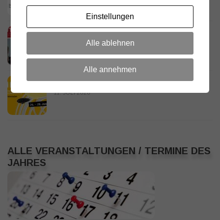
Einstellungen
D.R.C. in den Medien – Meraner
Stadtanzeiger
Alle ablehnen
18. JULI 2026
Alle annehmen
HamRadio Friedrichshafen 2026
11. JULI 2026
ALLE VERANSTALTUNGEN / TERMINE DES
JAHRES