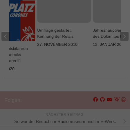
Umfrage gestartet:
Jahreshauptversam
Kennung der Relais.
des Dolomites Radi
27. NOVEMBER 2010
13. JANUAR 2012
 Nachtskifahren
für Brunecks
im Korerlift
AR 2020
Folgen:
NÄCHSTER BEITRAG
So war der Besuch im Radiomuseum und im E-Werk.