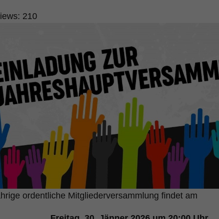
iews:
210
ährige ordentliche Mitgliederversammlung findet am
Freitag, 30. Jänner 2026 um 20:00 Uhr