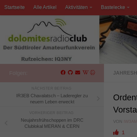
Startseite
Alle Artikel
Aktivitäten
Bastelecke
Unter dem Inhalt
Kontakt
Folgen:
JAHRES
NÄCHSTER BEITRAG
IR3EB Chavalatsch – Laderegler zu
Ordent
neuem Leben erweckt
Vorst
VORHERIGER BEITRAG
Neujahrsfrühschoppen im DRC
VON
IW3A
Clublokal MERAN & CERN
1