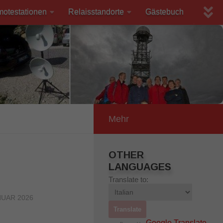
motestationen
Relaisstandorte
Gästebuch
Mehr
OTHER
LANGUAGES
Translate to:
NUAR 2026
Google Translate