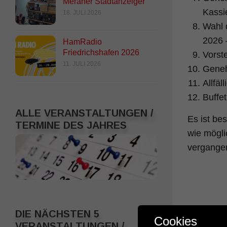
Meraner Stadtanzeiger
Kassi
18. JULI 2026
Wahl 
2026 
HamRadio
Friedrichshafen 2026
Vorst
11. JULI 2026
Geneh
Allfäl
Buffet
ALLE VERANSTALTUNGEN /
Es ist be
TERMINE DES JAHRES
wie mögli
vergangen
DIE NÄCHSTEN 5
Cookies
VERANSTALTUNGEN /