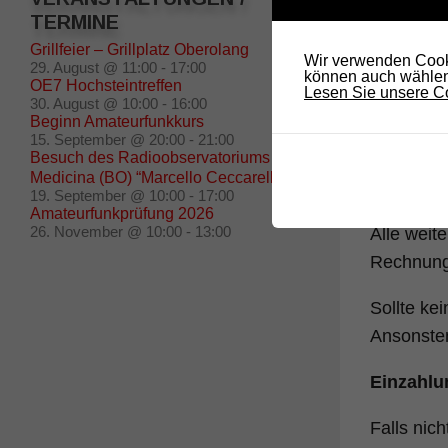
TERMINE
Grillfeier – Grillplatz Oberolang
Wir verwenden Cooki
29. August @ 11:00
-
17:00
können auch wählen,
OE7 Hochsteintreffen
Lesen Sie unsere Co
30. August @ 10:00
-
16:00
Beginn Amateurfunkkurs
15. September @ 20:00
-
21:00
Besuch des Radioobservatoriums in
Medicina (BO) “Marcello Ceccarelli”
19. September @ 10:00
-
17:00
Amateurfunkprüfung 2026
26. November @ 10:00
-
13:00
Alle weit
Rechnungs
Sollte ke
Ansonsten
Einzahlu
Falls nic