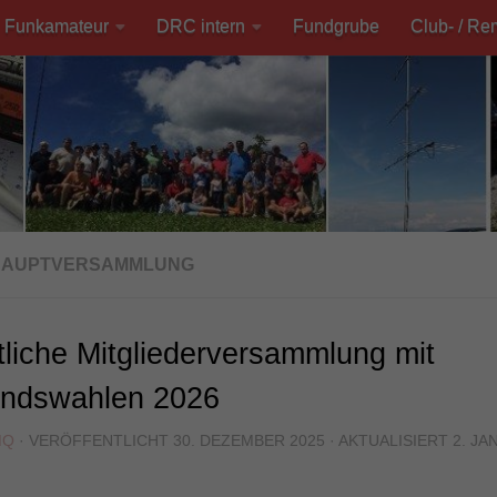
Funkamateur
DRC intern
Fundgrube
Club- / Re
HAUPTVERSAMMLUNG
liche Mitgliederversammlung mit
andswahlen 2026
MQ
· VERÖFFENTLICHT
30. DEZEMBER 2025
· AKTUALISIERT
2. JA