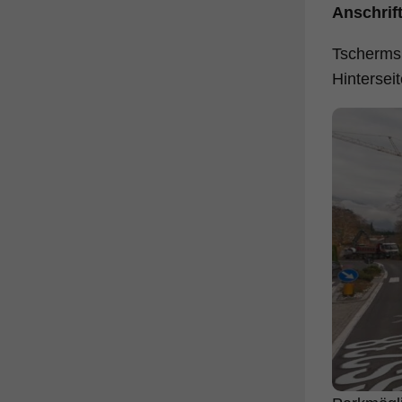
Anschrif
Tscherms,
Hintersei