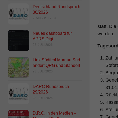
Deutschland Rundspruch
30/2026
2. AUGUST 2026
statt. Di
Neues dashboard für
worden.
APRS Digi
28. JULI 2026
Tagesor
Zahlu
Link Südtirol Murnau Süd
Sofor
ändert QRG und Standort
23. JULI 2026
Begrü
Geneh
DARC Rundspruch
31.01
29/2026
Rückb
23. JULI 2026
Kassa
Stell
D.R.C. in den Medien –
Geneh