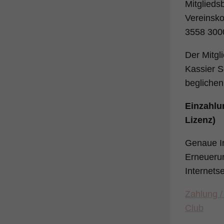
Mitglieds
Vereinsko
3558 300
Der Mitgl
Kassier S
beglichen
Einzahlu
Lizenz)
Genaue In
Erneuerung
Internetse
Zahlung /
Club