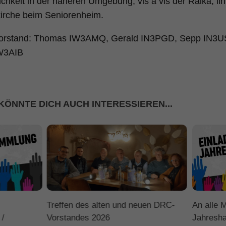
chkeit in der näheren Umgebung, vis a vis der Raika, li
kirche beim Seniorenheim.
orstand: Thomas IW3AMQ, Gerald IN3PGD, Sepp IN3USF
IW3AIB
KÖNNTE DICH AUCH INTERESSIEREN...
Treffen des alten und neuen DRC-
An alle M
 /
Vorstandes 2026
Jahresh