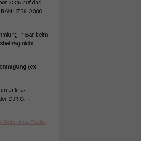
nner 2025 auf das
, IBAN: IT39 G080
mmlung in Bar beim
sbeitrag nicht
nehmigung (ex
en online-
 der D.R.C. –
– Dolomites Radio