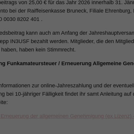
beitrags von 25,00 € für das Jahr 2026 innerhalb 31. Jä
nto bei der Raiffeisenkasse Bruneck, Filiale Ehrenburg
0 0030 8202 401 .
iedsbeitrag kann auch am Anfang der Jahreshauptversa
epp IN3USF bezahlt werden. Mitglieder, die den Mitglied
 haben, haben kein Stimmrecht.
ng Funkamateursteuer / Erneuerung Allgemeine Ge
formationen zur online-Jahreszahlung und der eventuell
 bei 10-jähriger Fälligkeit findet ihr samt Anleitung auf
ite:
 Erneuerung der allgemeinen Genehmigung (ex Lizenz) 