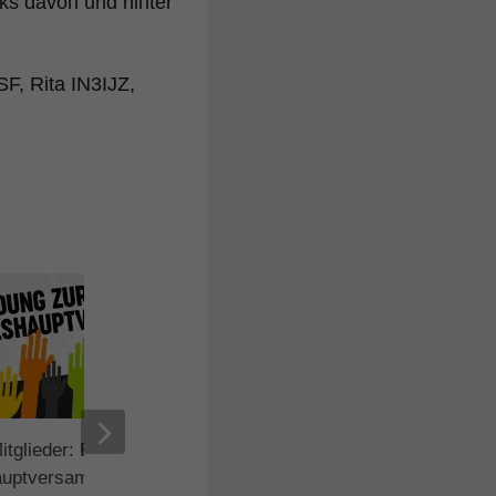
nks davon und hinter
, Rita IN3IJZ,
itglieder: Einladung zur
Wichtige Mitteilung zur
auptversammlung 2021