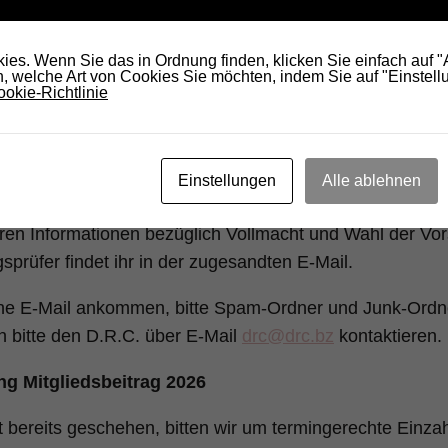
es. Wenn Sie das in Ordnung finden, klicken Sie einfach auf 
 welche Art von Cookies Sie möchten, indem Sie auf "Einstellu
okie-Richtlinie
Einstellungen
Alle ablehnen
Bild erstellt mit
http://www.craiyon.com/
eren Informationen bezüglich Vollmacht und Wahl der Vor
prüfer findet ihr in der zugesandten E-Mail.
ine E-Mail ankommen, bitte Spam-Ordner und Junk-Ordne
 bitte den D.R.C. über E-Mail
drc@drc.bz
kontaktieren.
ng Mitgliedsbeitrag 2026
ht bereits geschehen, bitten wir um termingerechte Einza