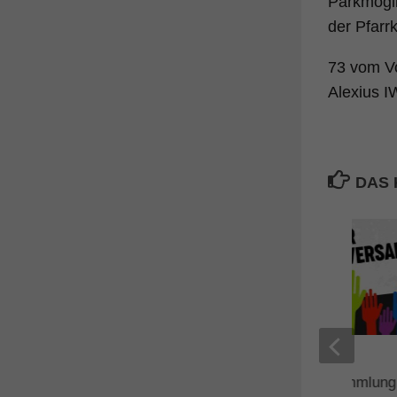
Parkmögli
der Pfarr
73 vom V
Alexius 
DAS 
Einladung zur
Jahreshauptversammlung