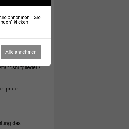
"Alle annehmen". Sie
ngen" klicken.
Alle annehmen
standsmitglieder /
r prüfen.
hlung des