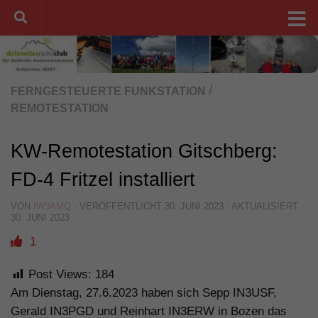
Unter dem Inhalt
/
FERNGESTEUERTE FUNKSTATION
REMOTESTATION
KW-Remotestation Gitschberg:
FD-4 Fritzel installiert
VON
IW3AMQ
· VERÖFFENTLICHT
30. JUNI 2023
· AKTUALISIERT
30. JUNI 2023
1
Post Views:
184
Am Dienstag, 27.6.2023 haben sich Sepp IN3USF,
Gerald IN3PGD und Reinhart IN3ERW in Bozen das