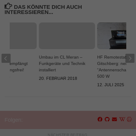
DAS KÖNNTE DICH AUCH
INTERESSIEREN...
ellen
Umbau im CL Meran –
HF Remotestation
tion empfängt
Funkgeräte und Technik
Gitschberg: neuer
 störungsfrei!
installiert
“Antennenschalter” 
500 W
 2017
20. FEBRUAR 2018
12. JULI 2025
Folgen:
NÄCHSTER BEITRAG