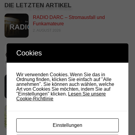
DIE LETZTEN ARTIKEL
RADIO DARC – Stromausfall und
Funkamateure
2. AUGUST 2026
Deutschland Rundspruch 30/2026
Cookies
2. AUGUST 2026
Wir verwenden Cookies. Wenn Sie das in
Neues dashboard für APRS Digi
Ordnung finden, klicken Sie einfach auf "Alle
annehmen". Sie können auch wählen, welche
28. JULI 2026
Art von Cookies Sie möchten, indem Sie auf
"Einstellungen" klicken.
Lesen Sie unsere
Cookie-Richtlinie
Link Südtirol Murnau Süd ändert QRG und
Standort
23. JULI 2026
Einstellungen