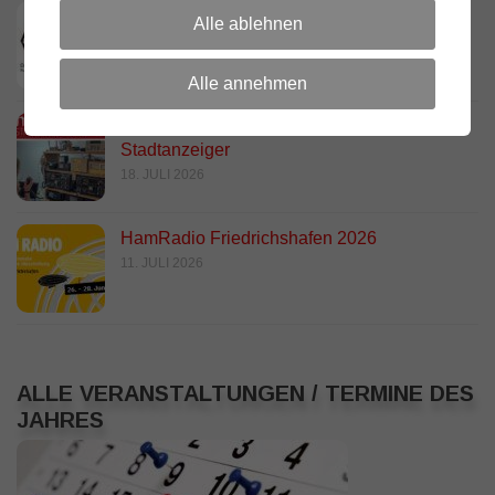
DARC Rundspruch 29/2026
Alle ablehnen
23. JULI 2026
Alle annehmen
D.R.C. in den Medien – Meraner
Stadtanzeiger
18. JULI 2026
HamRadio Friedrichshafen 2026
11. JULI 2026
ALLE VERANSTALTUNGEN / TERMINE DES
JAHRES