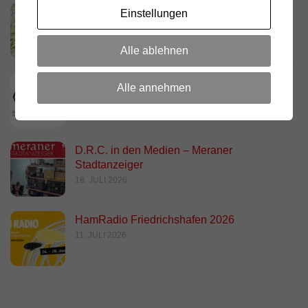
Link Südtirol Murnau Süd ändert QRG und
Einstellungen
Standort
23. JULI 2026
Alle ablehnen
DARC Rundspruch 29/2026
Alle annehmen
23. JULI 2026
D.R.C. in den Medien – Meraner
Stadtanzeiger
18. JULI 2026
HamRadio Friedrichshafen 2026
11. JULI 2026