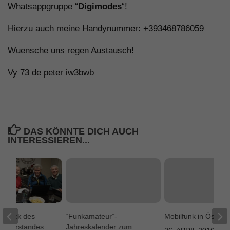
Whatsappgruppe “
Digimodes
“!
Hierzu auch meine Handynummer: +393468786059
Wuensche uns regen Austausch!
Vy 73 de peter iw3bwb
DAS KÖNNTE DICH AUCH
INTERESSIEREN...
ckblick des
“Funkamateur”-
Mobilfunk in Österre
C-Vorstandes
Jahreskalender zum