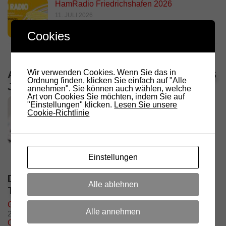
HamRadio Friedrichshafen 2026
11. JULI 2026
Cookies
Wir verwenden Cookies. Wenn Sie das in
ALLE VERANSTALTUNGEN / TERMINE DES
Ordnung finden, klicken Sie einfach auf "Alle
JAHRES
annehmen". Sie können auch wählen, welche
Art von Cookies Sie möchten, indem Sie auf
"Einstellungen" klicken.
Lesen Sie unsere
Cookie-Richtlinie
Einstellungen
DIE NÄCHSTEN 5 VERANSTALTUNGEN /
Alle ablehnen
TERMINE
Grillfeier – Grillplatz Oberolang
Alle annehmen
29. August @ 11:00
-
17:00
OE7 Hochsteintreffen