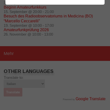
30. August @ 10:00
-
16:00
Beginn Amateurfunkkurs
15. September @ 20:00
-
21:00
Besuch des Radioobservatoriums in Medicina (BO)
“Marcello Ceccarelli”
19. September @ 10:00
-
17:00
Amateurfunkprüfung 2026
26. November @ 10:00
-
13:00
Mehr
OTHER LANGUAGES
Translate to:
Google Translate
Powered by
.