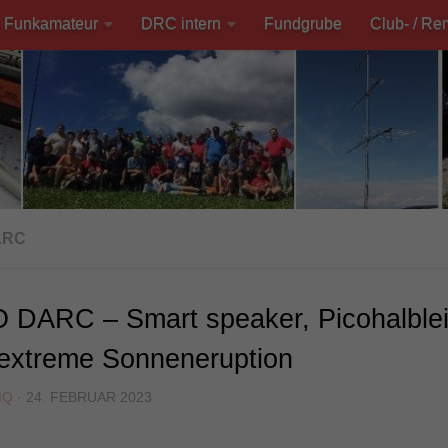
Funkamateur
DRC intern
Fundgrube
Club- / Re
ARC
 DARC – Smart speaker, Picohalblei
 extreme Sonneneruption
MQ
·
24. FEBRUAR 2023