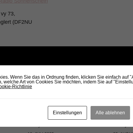
adio Sonnenschein
vy 73,
nglert (DF2NU
KÖNNTE DICH AUCH INTERESSIEREN...
es. Wenn Sie das in Ordnung finden, klicken Sie einfach auf 
 welche Art von Cookies Sie möchten, indem Sie auf "Einstellu
okie-Richtlinie
Einstellungen
Alle ablehnen
etet
RADIO DARC – Countrysänger
RADIO D
Jonny Cash war Funker
Hobby?