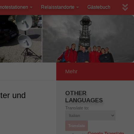
motestationen
Relaisstandorte
Gästebuch
Mehr
OTHER
ter und
LANGUAGES
Translate to:
Google Translate