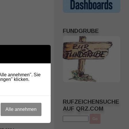
FUNDGRUBE
"Alle annehmen". Sie
ngen" klicken.
RUFZEICHENSUCHE
AUF QRZ.COM
Alle annehmen
ARC – Verstaubtes
RADIO DARC – Mondschallpla
Urknall und Hintergrundstrahl