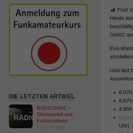
Post V
Heute wo
beschäfti
DARC au
Eva-Maria
vorstelle
Und last 
Auswirkun
6.070
DIE LETZTEN ARTIKEL
9.670
RADIO DARC –
3.955
Stromausfall und
Radio
Funkamateure
Uhr)
2. AUGUST 2026