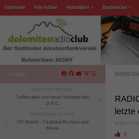
Startseite
Alle Artikel
Aktivitäten
Bastelecke
Unter dem Inhalt
Kontakt
Folgen:
RADIO D
NÄCHSTER BEITRAG
Treffen alter und neuer Vorstand des
RADIO
D.R.C.
letzte
VORHERIGER BEITRAG
OV Abend – Clublokal Bruneck und
VON
IW3A
Meran
2