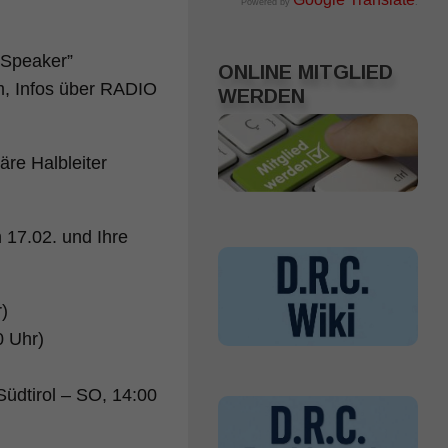
Powered by
.
 Speaker”
ONLINE MITGLIED
m, Infos über RADIO
WERDEN
äre Halbleiter
 17.02. und Ihre
)
0 Uhr)
üdtirol – SO, 14:00