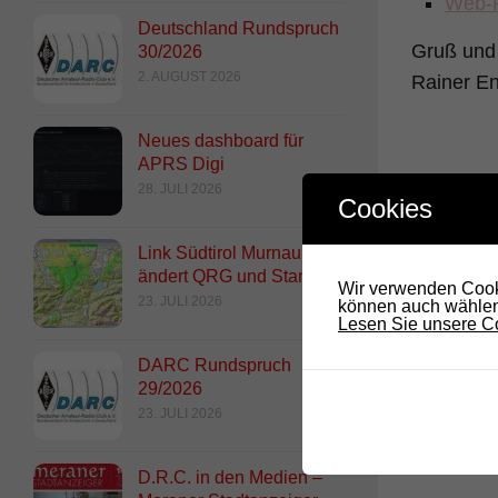
Web-R
Deutschland Rundspruch
Gruß und 
30/2026
2. AUGUST 2026
Rainer E
Neues dashboard für
APRS Digi
28. JULI 2026
DAS 
Cookies
Link Südtirol Murnau Süd
ändert QRG und Standort
Wir verwenden Cooki
23. JULI 2026
können auch wählen,
Lesen Sie unsere Co
DARC Rundspruch
29/2026
23. JULI 2026
RADIO DARC – Technik bi
Ausweg aus Problemen
D.R.C. in den Medien –