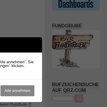
FUNDGRUBE
"Alle annehmen". Sie
ngen" klicken.
RUFZEICHENSUCHE
AUF QRZ.COM
Alle annehmen
DIO DARC – Amateurfunk im
Radio DARC – Myste
dwest Rundfunk (SWR)
Radioblitze aus dem 