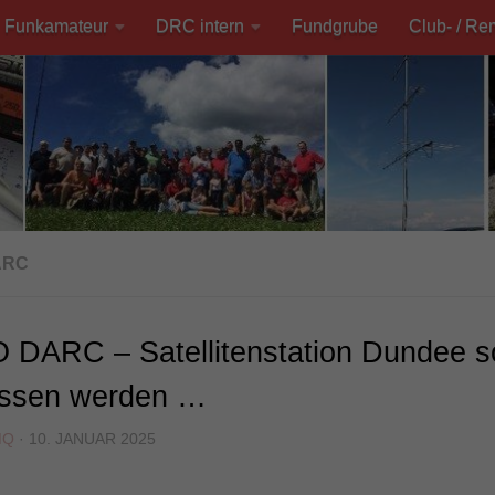
Funkamateur
DRC intern
Fundgrube
Club- / Re
ARC
DARC – Satellitenstation Dundee so
issen werden …
MQ
·
10. JANUAR 2025