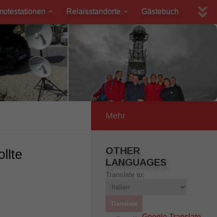
motestationen
Relaisstandorte
Gästebuch
Mehr
OTHER
llte
LANGUAGES
Translate to:
Google Translate