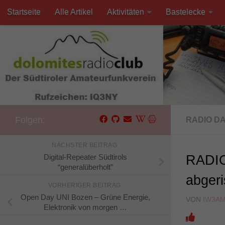
Startseite
Alle Artikel
Aktivitäten
Bastelecke
Unter dem Inhalt
Kontakt
Folgen:
RADIO D
NÄCHSTER BEITRAG
Digital-Repeater Südtirols
RADIO 
“generalüberholt”
abger
VORHERIGER BEITRAG
Open Day UNI Bozen – Grüne Energie,
VON
IW3A
Elektronik von morgen …