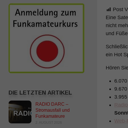
Post V
Eine Sate
nicht meh
und Füße
Schließli
ein Hot S
Hören Sie
6.070
9.670
DIE LETZTEN ARTIKEL
3.955
RADIO DARC –
Radio
Stromausfall und
Sonnt
Funkamateure
Web-R
2. AUGUST 2026