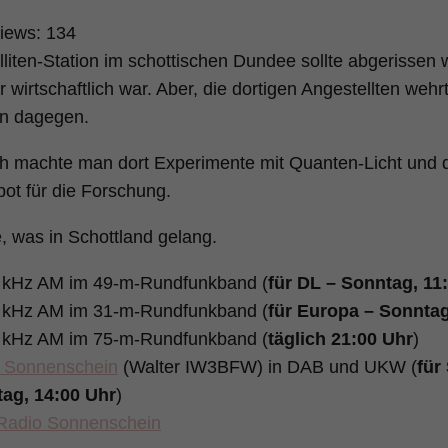
iews:
134
lliten-Station im schottischen Dundee sollte abgerissen 
r wirtschaftlich war. Aber, die dortigen Angestellten weh
n dagegen.
ch machte man dort Experimente mit Quanten-Licht und d
pot für die Forschung.
, was in Schottland gelang.
 kHz AM im 49-m-Rundfunkband (
für DL – Sonntag, 11
 kHz AM im 31-m-Rundfunkband (
für Europa – Sonntag
 kHz AM im 75-m-Rundfunkband (
täglich 21:00 Uhr
)
 Sonnenschein
(Walter IW3BFW) in DAB und UKW (
für
ag, 14:00 Uhr
)
adio Sonnenschein