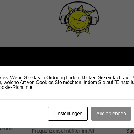
KÖNNTE DICH AUCH INTERESSIEREN...
es. Wenn Sie das in Ordnung finden, klicken Sie einfach auf 
 welche Art von Cookies Sie möchten, indem Sie auf "Einstellu
okie-Richtlinie
Einstellungen
Alle ablehnen
er SDR
RADIO DARC –
RA
 Rohde
Frequenzenschnüffler im All
Sü