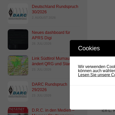
Deutschland Rundspruch
30/2026
2. AUGUST 2026
Neues dashboard für
APRS Digi
28. JULI 2026
Cookies
DAS 
Link Südtirol Murnau Süd
ändert QRG und Standort
Wir verwenden Cooki
23. JULI 2026
können auch wählen,
Lesen Sie unsere Co
DARC Rundspruch
29/2026
23. JULI 2026
Radio DARC – Sendung üb
D.R.C. in den Medien –
von Prof. Dr. Ing. Ulrich L.