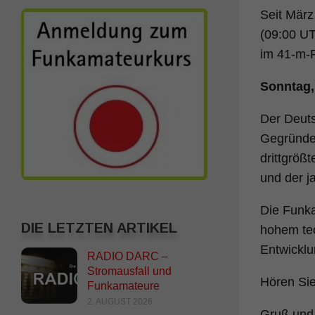
Seit Mär
(09:00 U
im 41-m-
Sonntag,
Der Deuts
Gegründet
drittgröß
und der j
Die Funka
DIE LETZTEN ARTIKEL
hohem tec
Entwicklu
RADIO DARC –
Stromausfall und
Hören Sie
Funkamateure
2. AUGUST 2026
Gruß und 