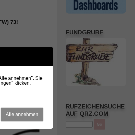
FW) 73!
FUNDGRUBE
.
"Alle annehmen". Sie
ngen" klicken.
RUFZEICHENSUCHE
AUF QRZ.COM
Alle annehmen