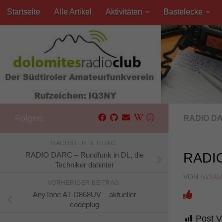
Startseite
Alle Artikel
Aktivitäten
Bastelecke
Unter dem Inhalt
Kontakt
Folgen:
RADIO D
NÄCHSTER BEITRAG
RADIO DARC – Rundfunk in DL, die
RADIO
Techniker dahinter
VON
IW3A
VORHERIGER BEITRAG
AnyTone AT-D868UV – aktueller
codeplug
Post V