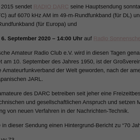
z 2015 sendet
RADIO DARC
seine Hauptsendung sonnt
TC) auf 6070 kHz AM im 49-m-Rundfunkband (für DL) u
Rundfunkband (für Europa) und
 6. September 2020 – 14:00 Uhr
auf
Radio Sonnensche
che Amateur Radio Club e.V. wird in diesen Tagen genau
 am 10. September des Jahres 1950, ist der Großverein 
te Amateurfunkverband der Welt geworden, nach der am
apanischen JARL.
mateure des DARC betreiben seit jeher eine Freizeitbes
hnischen und gesellschaftlichen Anspruch und setzen Me
ng von neuen Verfahren in der Nachrichten-Technik.
 in dieser Sendung einen Hintergrund-Bericht zu “70 J
vy 73,