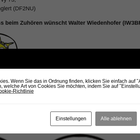
nglert (DF2NU)
ss beim Zuhören wünscht Walter Wiedenhofer (IW3B
et ihr die Südtiroler Frequenzen von Radio Sonnenschein
es. Wenn Sie das in Ordnung finden, klicken Sie einfach auf 
 welche Art von Cookies Sie möchten, indem Sie auf "Einstellu
mas, IW3AMQ
okie-Richtlinie
Einstellungen
Alle ablehnen
KÖNNTE DICH AUCH INTERESSIEREN...