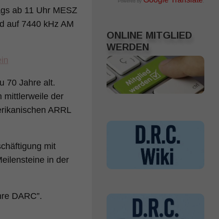
Powered by
.
ags ab 11 Uhr MESZ
nd auf 7440 kHz AM
ONLINE MITGLIED
WERDEN
in
 70 Jahre alt.
mittlerweile der
erikanischen ARRL
chäftigung mit
ilensteine in der
ahre DARC”.