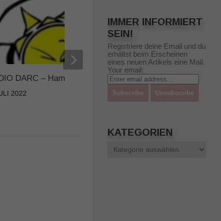
IMMER INFORMIERT
SEIN!
Registriere deine Email und du
erhältst beim Erscheinen
eines neuen Artikels eine Mail.
Your email:
IO DARC – Hamradio Rückblick
RADIO DARC – Hand
Spionagesoftware
JULI 2022
27. AUGUST 2021
KATEGORIEN
Kategorien