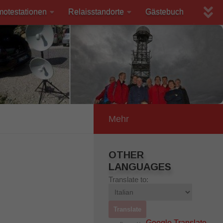
motestationen
Relaisstandorte
Gästebuch
Mehr
OTHER
LANGUAGES
Translate to:
Google Translate