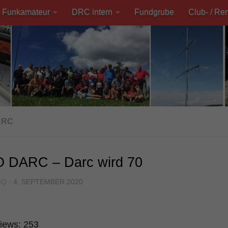
Funkamateur
DRC intern
Fundgrube
Club- / Re
ARC
 DARC – Darc wird 70
MQ
·
4. SEPTEMBER 2020
iews:
253