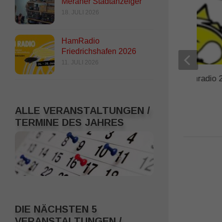
Meraner Stadtanzeiger
18. JULI 2026
HamRadio
Friedrichshafen 2026
11. JULI 2026
RADIO DARC – Hamradio 2
neuer Weltrekord
4. JULI 2025
ALLE VERANSTALTUNGEN /
TERMINE DES JAHRES
DIE NÄCHSTEN 5
VERANSTALTUNGEN /