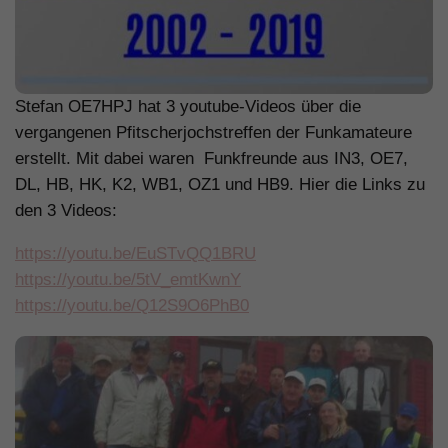
Stefan OE7HPJ hat 3 youtube-Videos über die
vergangenen Pfitscherjochstreffen der Funkamateure
erstellt. Mit dabei waren Funkfreunde aus IN3, OE7,
DL, HB, HK, K2, WB1, OZ1 und HB9. Hier die Links zu
den 3 Videos:
https://youtu.be/EuSTvQQ1BRU
https://youtu.be/5tV_emtKwnY
https://youtu.be/Q12S9O6PhB0