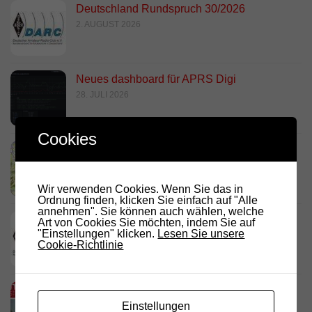
Deutschland Rundspruch 30/2026
2. AUGUST 2026
Neues dashboard für APRS Digi
28. JULI 2026
Cookies
Link Südtirol Murnau Süd ändert QRG und
Standort
23. JULI 2026
Wir verwenden Cookies. Wenn Sie das in
Ordnung finden, klicken Sie einfach auf "Alle
annehmen". Sie können auch wählen, welche
DARC Rundspruch 29/2026
Art von Cookies Sie möchten, indem Sie auf
"Einstellungen" klicken.
Lesen Sie unsere
23. JULI 2026
Cookie-Richtlinie
D.R.C. in den Medien – Meraner
Stadtanzeiger
Einstellungen