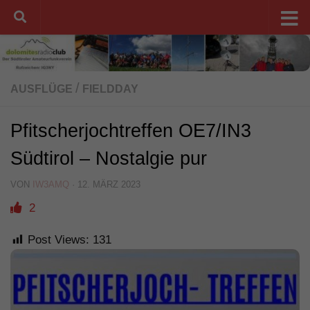
Unter dem Inhalt
/
AUSFLÜGE
FIELDDAY
Pfitscherjochtreffen OE7/IN3
Südtirol – Nostalgie pur
VON
IW3AMQ
·
12. MÄRZ 2023
2
Post Views:
131