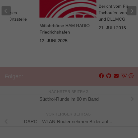
es
Bericht vom Fieldd
erhauses –
Tschaufen von DL4
der Ortsstelle
und DL1MCG
Mitfahrbörse HAM RADIO
21. JULI 2015
Friedrichshafen
026
12. JUNI 2025
Folgen:
NÄCHSTER BEITRAG
Südtirol-Runde im 80 m Band
VORHERIGER BEITRAG
DARC – WLAN-Router nehmen Bilder auf …