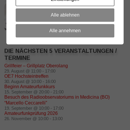
Alle ablehnen
Alle annehmen
DIE NÄCHSTEN 5 VERANSTALTUNGEN /
TERMINE
Grillfeier – Grillplatz Oberolang
29. August @ 11:00
-
17:00
OE7 Hochsteintreffen
30. August @ 10:00
-
16:00
Beginn Amateurfunkkurs
15. September @ 20:00
-
21:00
Besuch des Radioobservatoriums in Medicina (BO)
“Marcello Ceccarelli”
19. September @ 10:00
-
17:00
Amateurfunkprüfung 2026
26. November @ 10:00
-
13:00