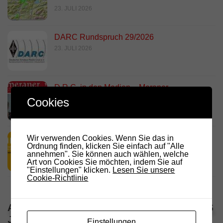
23. JULI 2026
DARC Rundspruch 29/2026
23. JULI 2026
D.R.C. in den Medien – Meraner
Stadtanzeiger
Cookies
18. JULI 2026
HamRadio Friedrichshafen 2026
Wir verwenden Cookies. Wenn Sie das in
Ordnung finden, klicken Sie einfach auf "Alle
11. JULI 2026
annehmen". Sie können auch wählen, welche
Art von Cookies Sie möchten, indem Sie auf
"Einstellungen" klicken.
Lesen Sie unsere
Cookie-Richtlinie
ALLE VERANSTALTUNGEN / TERMINE DES
JAHRES
Einstellungen