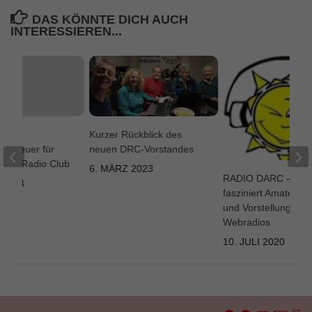
DAS KÖNNTE DICH AUCH
INTERESSIEREN...
 der
Kurzer Rückblick des
ssteuer für
neuen DRC-Vorstandes
ites Radio Club
6. MÄRZ 2023
RADIO DARC – “W
 2014
fasziniert Amateurf
und Vorstellung
Webradios
10. JULI 2020