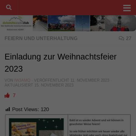
Unter dem Inhalt
FEIERN UND UNTERHALTUNG
27
Einladung zur Weihnachtsfeier
2023
VON
IW3AMQ
· VERÖFFENTLICHT
11. NOVEMBER 2023
·
AKTUALISIERT
15. NOVEMBER 2023
7
Post Views:
120