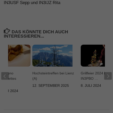
IN3USF Sepp und IN3IJZ Rita
DAS KÖNNTE DICH AUCH
INTERESSIEREN...
 bei Bruno
Hochsteintreffen bei Lienz
Grillfeier 2024 bei 
ein nettes
(A)
IN3PBO …
12. SEPTEMBER 2025
8. JULI 2024
EMBER 2024