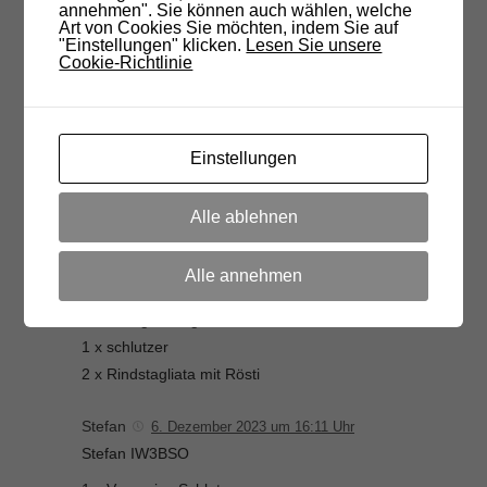
annehmen". Sie können auch wählen, welche
Art von Cookies Sie möchten, indem Sie auf
Reinhart IN3ERW
3. Dezember 2023 um 08:07 Uhr
"Einstellungen" klicken.
Lesen Sie unsere
Cookie-Richtlinie
1x Hauptspeise Nummer 2
Salat vom Buffet
LG Reinhart IN3ERW
Einstellungen
Bruno IN3PBO
5. Dezember 2023 um 20:23 Uhr
2 Personen 1X Nr.2 , 1X Nr.4 , 2X Nr.7
Alle ablehnen
Juri iw3axj
6. Dezember 2023 um 07:51 Uhr
Alle annehmen
Wir kommen zu zweit
1 x Lasagne Ragout
1 x schlutzer
2 x Rindstagliata mit Rösti
Stefan
6. Dezember 2023 um 16:11 Uhr
Stefan IW3BSO