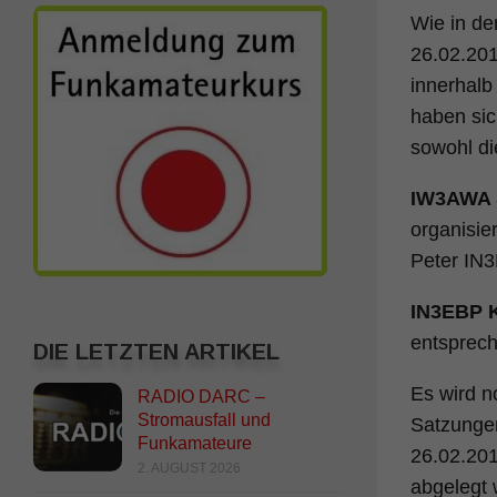
Wie in d
26.02.201
innerhalb
haben sic
sowohl di
IW3AWA S
organisie
Peter IN3
IN3EBP K
entsprec
DIE LETZTEN ARTIKEL
Es wird n
RADIO DARC –
Stromausfall und
Satzungen
Funkamateure
26.02.201
2. AUGUST 2026
abgelegt 