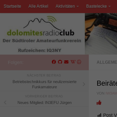
Startseite
Alle Artikel
Aktivitäten
Bastelecke
Unter dem Inhalt
Kontakt
Folgen:
ALLGEME
NÄCHSTER BEITRAG
Betriebstechnikkurs für neulizensierte
Beirät
Funkamateure
VON
IW3A
VORHERIGER BEITRAG
Neues Mitglied: IN3EFU Jürgen
Post V