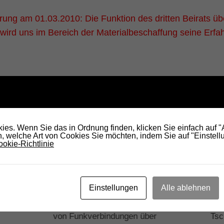
erung am 01.03.2010: Die Funktion des dritten Beirats 
wird uns im Bereich der Materialbeschaffung seine Erfa
KÖNNTE DICH AUCH INTERESSIEREN...
es. Wenn Sie das in Ordnung finden, klicken Sie einfach auf 
 welche Art von Cookies Sie möchten, indem Sie auf "Einstellu
okie-Richtlinie
Einstellungen
Alle ablehnen
line) –
Suchen Funkamateur für Vorführung
So 
von Funkverbindungen über
Tsc