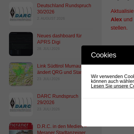
Deutschland Rundspruch
Aktualisi
30/2026
2. AUGUST 2026
Alex
und 
stellen.
Neues dashboard für
APRS Digi
28. JULI 2026
Cookies
DAS 
Link Südtirol Murnau Süd
ändert QRG und Standort
Wir verwenden Cooki
23. JULI 2026
können auch wählen,
Lesen Sie unsere Co
DARC Rundspruch
29/2026
23. JULI 2026
Webcam Gantkofel QRT (off
D.R.C. in den Medien –
Spendenaufruf
Meraner Stadtanzeiger