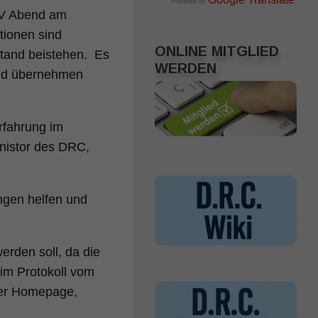
Powered by
.
OV Abend am
tionen sind
ONLINE MITGLIED
stand beistehen. Es
WERDEN
 und übernehmen
Erfahrung im
nistor des DRC,
ngen helfen und
erden soll, da die
 im Protokoll vom
 der Homepage,