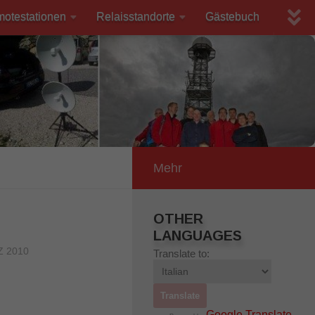
motestationen
Relaisstandorte
Gästebuch
Mehr
OTHER
LANGUAGES
Z 2010
Translate to:
Google Translate