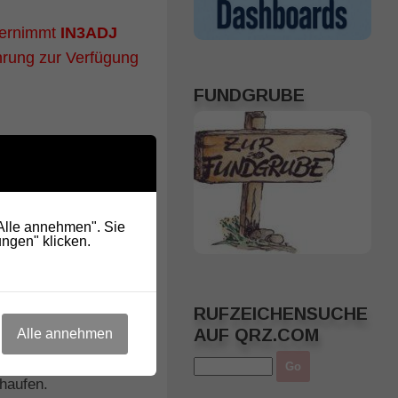
übernimmt
IN3ADJ
hrung zur Verfügung
FUNDGRUBE
"Alle annehmen". Sie
ngen" klicken.
RUFZEICHENSUCHE
AUF QRZ.COM
Alle annehmen
war der Fieldday 2017 am
Interessante Link S
haufen.
23. JANUAR 2013