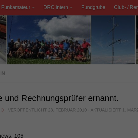
Funkamateur
DRC intern
Fundgrube
Club- / Re
IN
e und Rechnungsprüfer ernannt.
MQ
· VERÖFFENTLICHT
28. FEBRUAR 2010
· AKTUALISIERT
1. MÄR
iews:
105