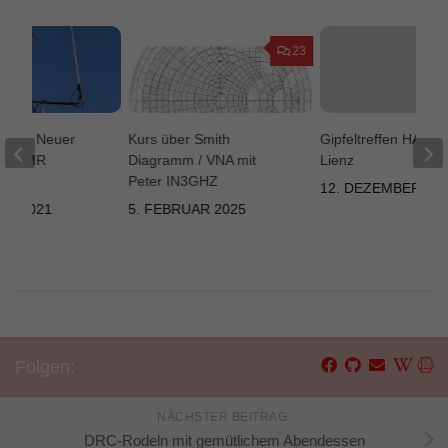
23
ose – Neuer
Kurs über Smith
Gipfeltreffen HAMN
für DMR
Diagramm / VNA mit
Lienz
Peter IN3GHZ
12. DEZEMBER 20
ST 2021
5. FEBRUAR 2025
Folgen:
NÄCHSTER BEITRAG
DRC-Rodeln mit gemütlichem Abendessen