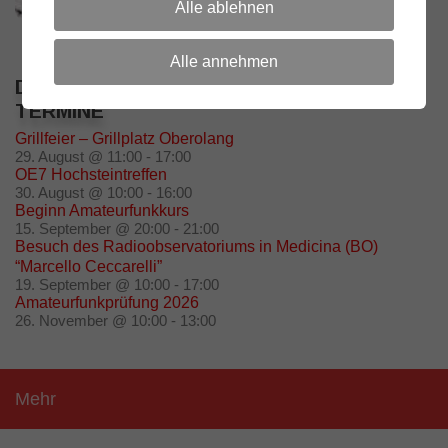
Alle ablehnen
Alle annehmen
DIE NÄCHSTEN 5 VERANSTALTUNGEN /
TERMINE
Grillfeier – Grillplatz Oberolang
29. August @ 11:00
-
17:00
OE7 Hochsteintreffen
30. August @ 10:00
-
16:00
Beginn Amateurfunkkurs
15. September @ 20:00
-
21:00
Besuch des Radioobservatoriums in Medicina (BO)
“Marcello Ceccarelli”
19. September @ 10:00
-
17:00
Amateurfunkprüfung 2026
26. November @ 10:00
-
13:00
Mehr