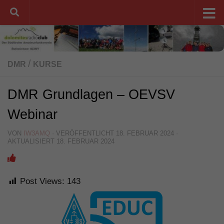
Unter dem Inhalt
/
DMR
KURSE
DMR Grundlagen – OEVSV
Webinar
VON
IW3AMQ
· VERÖFFENTLICHT
18. FEBRUAR 2024
·
AKTUALISIERT
18. FEBRUAR 2024
Post Views:
143