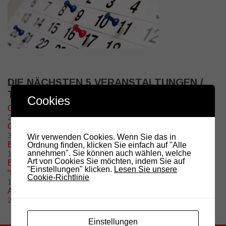
DIE NÄCHSTEN 5 VERANSTALTUNGEN /
TERMINE
Cookies
Grillfeier – Grillplatz Oberolang
29. August @ 11:00
-
17:00
OE7 Hochsteintreffen
30. August @ 10:00
-
16:00
Wir verwenden Cookies. Wenn Sie das in
Beginn Amateurfunkkurs
Ordnung finden, klicken Sie einfach auf "Alle
annehmen". Sie können auch wählen, welche
15. September @ 20:00
-
21:00
Art von Cookies Sie möchten, indem Sie auf
Besuch des Radioobservatoriums in Medicina (BO)
"Einstellungen" klicken.
Lesen Sie unsere
“Marcello Ceccarelli”
Cookie-Richtlinie
19. September @ 10:00
-
17:00
Amateurfunkprüfung 2026
26. November @ 10:00
-
13:00
Einstellungen