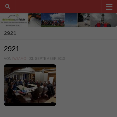
Unter dem Inhalt
2921
2921
VON
IW3AMQ
·
23. SEPTEMBER 2013