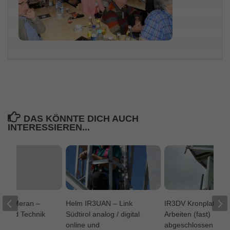
DAS KÖNNTE DICH AUCH
INTERESSIEREN...
 CL Meran –
Helm IR3UAN – Link
IR3DV Kronplatz –
e und Technik
Südtirol analog / digital
Arbeiten (fast)
online und
abgeschlossen