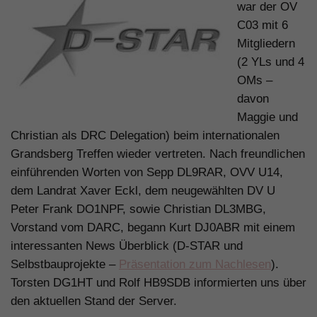
war der OV
C03 mit 6
Mitgliedern
(2 YLs und 4
OMs –
davon
Maggie und
Christian als DRC Delegation) beim internationalen
Grandsberg Treffen wieder vertreten. Nach freundlichen
einführenden Worten von Sepp DL9RAR, OVV U14,
dem Landrat Xaver Eckl, dem neugewählten DV U
Peter Frank DO1NPF, sowie Christian DL3MBG,
Vorstand vom DARC, begann Kurt DJ0ABR mit einem
interessanten News Überblick (D-STAR und
Selbstbauprojekte –
Präsentation zum Nachlesen
).
Torsten DG1HT und Rolf HB9SDB informierten uns über
den aktuellen Stand der Server.