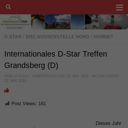
Unter dem Inhalt
/
/
D-STAR
DRC AUSSENSTELLE NORD
HAMNET
Internationales D-Star Treffen
Grandsberg (D)
VON
IW3AMQ
· VERÖFFENTLICHT
22. MAI 2015
· AKTUALISIERT
22. MAI 2015
Post Views:
161
Dieses Jahr