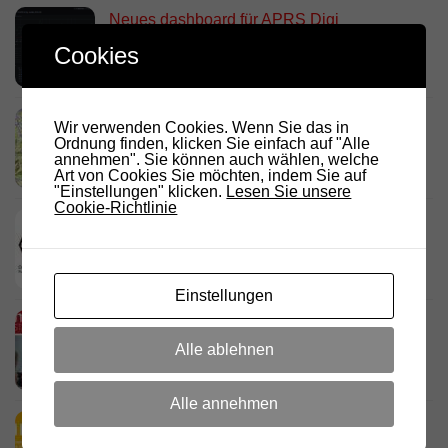
Neues dashboard für APRS Digi
28. JULI 2026
Cookies
Link Südtirol Murnau Süd ändert QRG und
Wir verwenden Cookies. Wenn Sie das in
Standort
Ordnung finden, klicken Sie einfach auf "Alle
annehmen". Sie können auch wählen, welche
23. JULI 2026
Art von Cookies Sie möchten, indem Sie auf
"Einstellungen" klicken.
Lesen Sie unsere
Cookie-Richtlinie
DARC Rundspruch 29/2026
23. JULI 2026
Einstellungen
D.R.C. in den Medien – Meraner
Stadtanzeiger
Alle ablehnen
18. JULI 2026
Alle annehmen
HamRadio Friedrichshafen 2026
11. JULI 2026