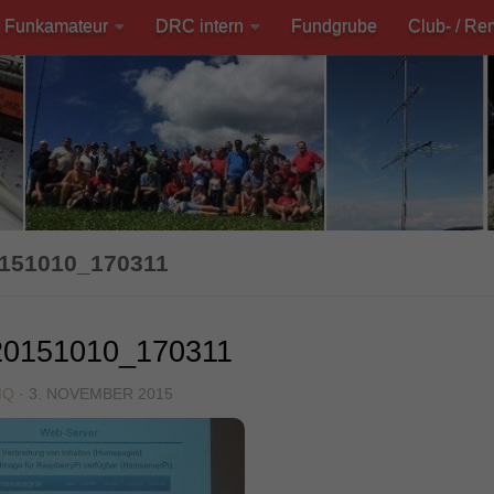
Funkamateur
DRC intern
Fundgrube
Club- / Re
151010_170311
0151010_170311
MQ
·
3. NOVEMBER 2015