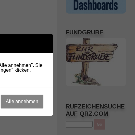
FUNDGRUBE
"Alle annehmen". Sie
ngen" klicken.
Alle annehmen
RUFZEICHENSUCHE
AUF QRZ.COM