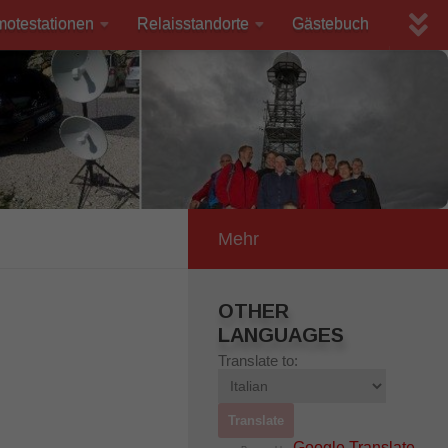
motestationen
Relaisstandorte
Gästebuch
Mehr
OTHER
LANGUAGES
Translate to:
Google Translate