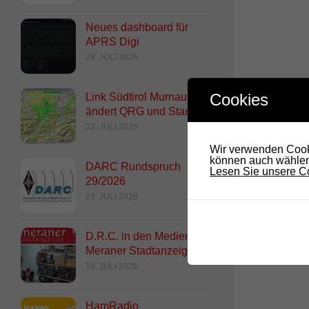
Neues dashboard für
APRS Digi
28. JULI 2026
Cookies
Link Südtirol Murnau Süd
ändert QRG und Standort
23. JULI 2026
Wir verwenden Cooki
können auch wählen,
DARC Rundspruch
Lesen Sie unsere Co
29/2026
23. JULI 2026
D.R.C. in den Medien –
Meraner Stadtanzeiger
18. JULI 2026
HamRadio