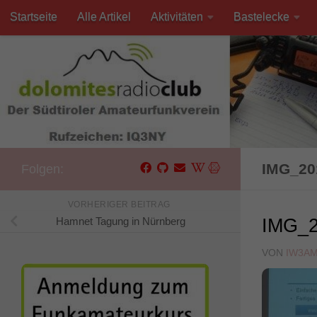
Startseite
Alle Artikel
Aktivitäten
Bastelecke
Unter dem Inhalt
Kontakt
IMG_20
Folgen:
VORHERIGER BEITRAG
Hamnet Tagung in Nürnberg
IMG_2
VON
IW3A