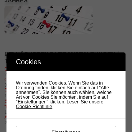
JAHRES
DIE NÄCHSTEN 5 VERANSTALTUNGEN /
Cookies
TERMINE
Grillfeier – Grillplatz Oberolang
29. August @ 11:00
-
17:00
OE7 Hochsteintreffen
Wir verwenden Cookies. Wenn Sie das in
30. August @ 10:00
-
16:00
Ordnung finden, klicken Sie einfach auf "Alle
Beginn Amateurfunkkurs
annehmen". Sie können auch wählen, welche
15. September @ 20:00
-
21:00
Art von Cookies Sie möchten, indem Sie auf
Besuch des Radioobservatoriums in Medicina (BO)
"Einstellungen" klicken.
Lesen Sie unsere
Cookie-Richtlinie
“Marcello Ceccarelli”
19. September @ 10:00
-
17:00
Amateurfunkprüfung 2026
26. November @ 10:00
-
13:00