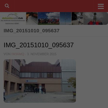
Unter dem Inhalt
IMG_20151010_095637
IMG_20151010_095637
VON
IW3AMQ
·
3. NOVEMBER 2015