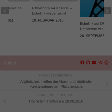
os: Hamnet ins
Rittnerhorn R4 IR3UHF –
Echolink wieder aktiv!
ER 2011
18. FEBRUAR 2015
Echolink auf DRC-
Umsetzern wieder o
20. SEPTEMBER 2
Folgen:
NÄCHSTER BEITRAG
Alljährliches Treffen der Nord- und Südtiroler
Funkamateure am Pfitscherjoch.
VORHERIGER BEITRAG
Hochstein Treffen am 28.08.2016