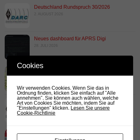
Deutschland Rundspruch 30/2026
2. AUGUST 2026
Neues dashboard für APRS Digi
28. JULI 2026
Cookies
Link Südtirol Murnau Süd ändert QRG und
Standort
23. JULI 2026
Wir verwenden Cookies. Wenn Sie das in
Ordnung finden, klicken Sie einfach auf "Alle
annehmen". Sie können auch wählen, welche
DARC Rundspruch 29/2026
Art von Cookies Sie möchten, indem Sie auf
"Einstellungen" klicken.
Lesen Sie unsere
23. JULI 2026
Cookie-Richtlinie
D.R.C. in den Medien – Meraner
Stadtanzeiger