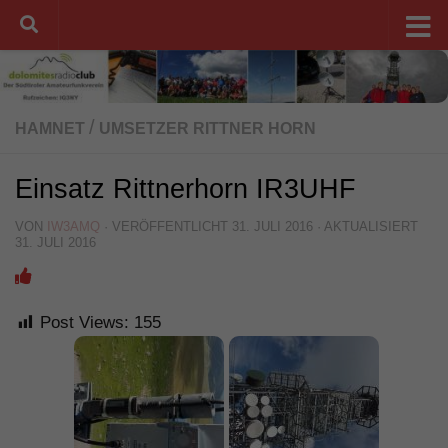
Unter dem Inhalt
/
HAMNET
UMSETZER RITTNER HORN
Einsatz Rittnerhorn IR3UHF
VON
IW3AMQ
· VERÖFFENTLICHT
31. JULI 2016
· AKTUALISIERT
31. JULI 2016
Post Views:
155