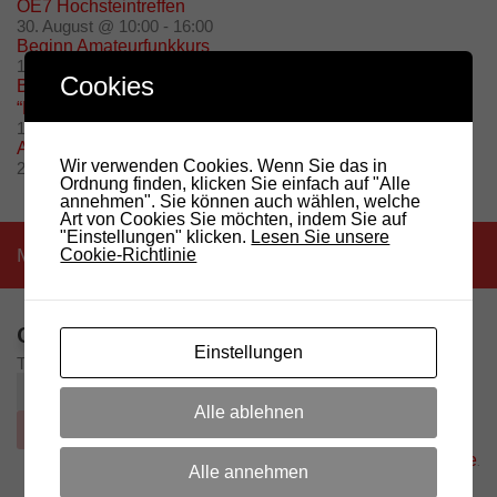
OE7 Hochsteintreffen
30. August @ 10:00
-
16:00
Beginn Amateurfunkkurs
15. September @ 20:00
-
21:00
Cookies
Besuch des Radioobservatoriums in Medicina (BO)
“Marcello Ceccarelli”
19. September @ 10:00
-
17:00
Amateurfunkprüfung 2026
Wir verwenden Cookies. Wenn Sie das in
26. November @ 10:00
-
13:00
Ordnung finden, klicken Sie einfach auf "Alle
annehmen". Sie können auch wählen, welche
Art von Cookies Sie möchten, indem Sie auf
"Einstellungen" klicken.
Lesen Sie unsere
Mehr
Cookie-Richtlinie
OTHER LANGUAGES
Einstellungen
Translate to:
Alle ablehnen
Google Translate
Powered by
.
Alle annehmen