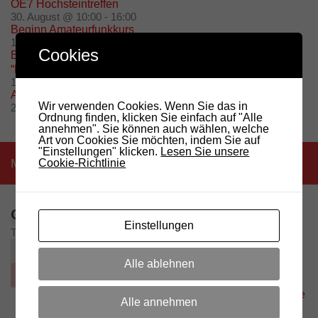
OE7 Hochsteintreffen
30. August @ 10:00
-
16:00
Beginn Amateurfunkkurs
15. September @ 20:00
-
21:00
Cookies
Besuch des Radioobservatoriums in Medicina (BO)
“Marcello Ceccarelli”
19. September @ 10:00
-
17:00
Amateurfunkprüfung 2026
Wir verwenden Cookies. Wenn Sie das in
26. November @ 10:00
-
13:00
Ordnung finden, klicken Sie einfach auf "Alle
annehmen". Sie können auch wählen, welche
Art von Cookies Sie möchten, indem Sie auf
"Einstellungen" klicken.
Lesen Sie unsere
Mehr
Cookie-Richtlinie
OTHER LANGUAGES
Einstellungen
Translate to:
Alle ablehnen
Google Translate
Powered by
.
Alle annehmen