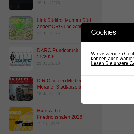
28. JULI 2026
Link Südtirol Murnau Süd
ändert QRG und Standort
Cookies
23. JULI 2026
DARC Rundspruch
Wir verwenden Cooki
29/2026
können auch wählen,
Lesen Sie unsere Co
23. JULI 2026
D.R.C. in den Medien –
Meraner Stadtanzeiger
18. JULI 2026
HamRadio
Friedrichshafen 2026
11. JULI 2026