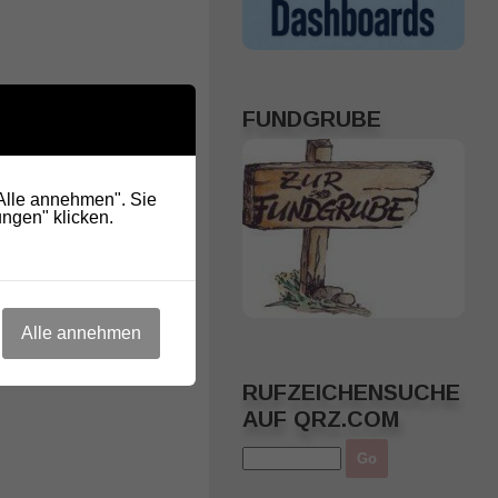
FUNDGRUBE
"Alle annehmen". Sie
ngen" klicken.
Alle annehmen
RUFZEICHENSUCHE
AUF QRZ.COM