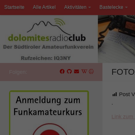
Startseite
Alle Artikel
Aktivitäten
Bastelecke
Unter dem Inhalt
Kontakt
FOTO
Folgen:
Post V
.
Link zum