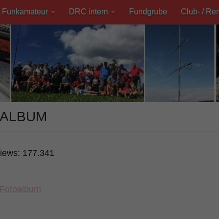
Funkamateur
DRC intern
Fundgrube
Club- / Re
ALBUM
iews:
177.341
 Fotoalbum