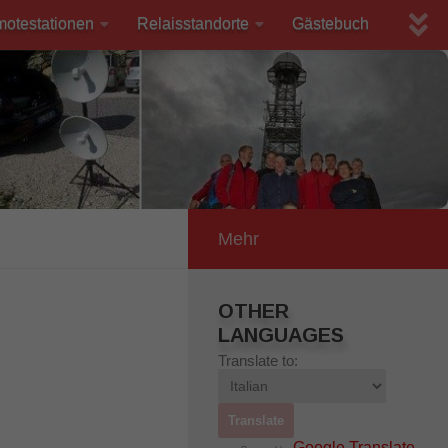
motestationen
Relaisstandorte
Gästebuch
Mehr
OTHER
LANGUAGES
Translate to:
Google Translate